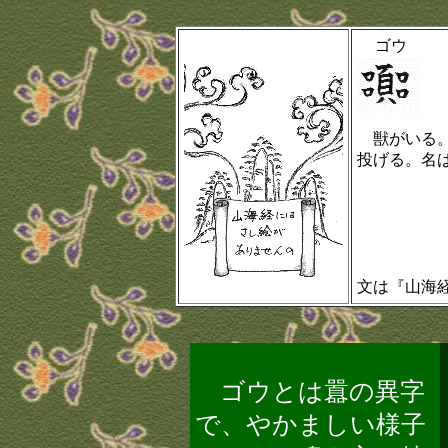
ゴウ
獣がいる。
投げる。名はゴ
文は『山海
ゴウとは囂の異字
で、やかましい様子