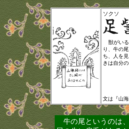
ソクソ
獣がいる
り、牛の尾
ち、人を見
きは自分の名
文は『山海
牛の尾というのは、