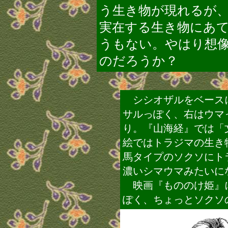
う生き物が現れるが
実在する生き物にあ
うもない。やはり想
のだろうか？
シシオザルをベース
サルっぽく、右はウマ
り。『山海経』では「
絵ではトラジマの生き
馬タイプのソクソにト
濃いシマウマみたいに
映画『もののけ姫』
ぽく、ちょっとソクソ