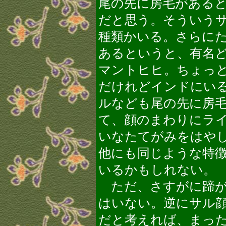
尾の先に房毛がある
だと思う。そういう
種類かいる。さらに
あるというと、有名
マントヒヒ。ちょっ
だけれどインドにい
ルなども尾の先に房
て、顔のまわりにラ
いなたてがみをはや
他にも同じような特
いるかもしれない。
ただ、さすがに蹄が
はいない。逆にサル
だと考えれば、まっ