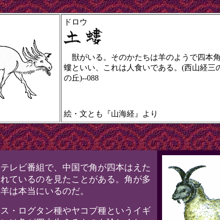
ドロウ
獣がいる。そのかたちは羊のようで四本角
螻といい、これは人食いである。(西山経三
の丘)--088
絵・文とも『山海経』より
テレビ番組で、中国で角が四本はえた
われているのを見たことがある。角が多
る羊は本当にいるのだ。
ス・ログタン種やヤコブ種というイギ