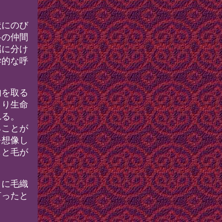
状にのび
科の仲間
属に分け
学的な呼
肉を取る
より生命
れる。
ることが
を想像し
もと毛が
）に毛織
言ったと