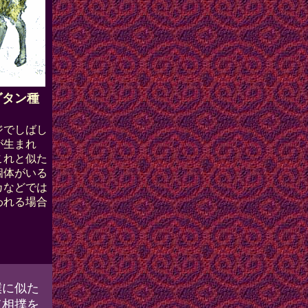
グタン種
でしばし
が生まれ
これと似た
個体がいる
カなどでは
われる場合
撲に似た
て相撲を