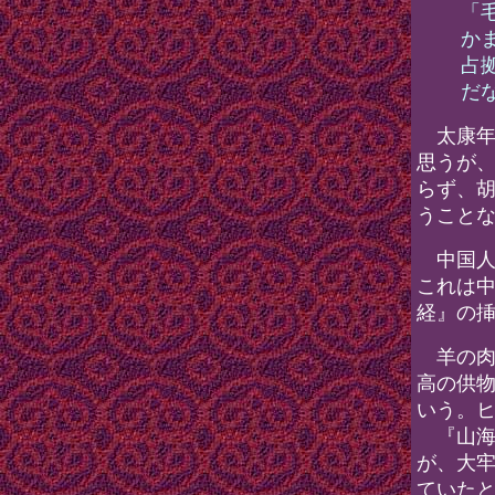
「
か
占
だ
太康年
思うが
らず、
うこと
中国人
これは
経』の
羊の肉
高の供
いう。
『山海
が、大
ていた