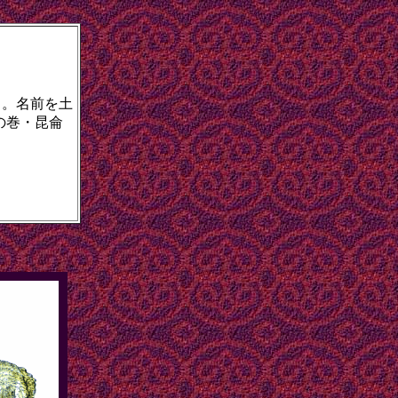
。名前を土
の巻・昆侖