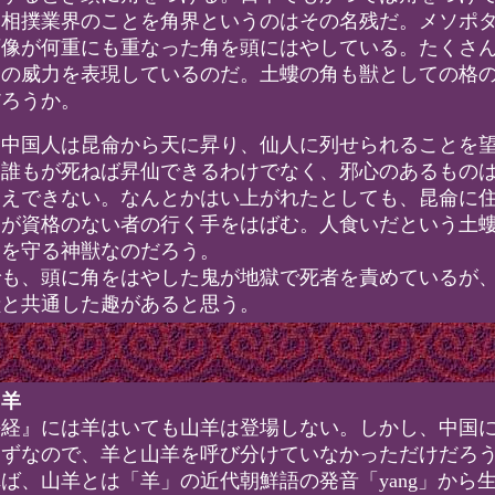
。相撲業界のことを角界というのはその名残だ。メソポ
石像が何重にも重なった角を頭にはやしている。たくさ
神の威力を表現しているのだ。土螻の角も獣としての格
だろうか。
中国人は昆侖から天に昇り、仙人に列せられることを
、誰もが死ねば昇仙できるわけでなく、邪心のあるもの
さえできない。なんとかはい上がれたとしても、昆侖に
ちが資格のない者の行く手をはばむ。人食いだという土
侖を守る神獣なのだろう。
も、頭に角をはやした鬼が地獄で死者を責めているが
獣と共通した趣があると思う。
山羊
経』には羊はいても山羊は登場しない。しかし、中国
はずなので、羊と山羊を呼び分けていなかっただけだろ
ば、山羊とは「羊」の近代朝鮮語の発音「yang」から