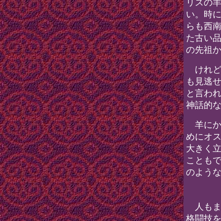
リスの
い。時
らも西
た古い
の先祖
けれど
も見逃
と言わ
神話的
羊にか
めにオ
大きく
ことも
のよう
人もま
格闘技