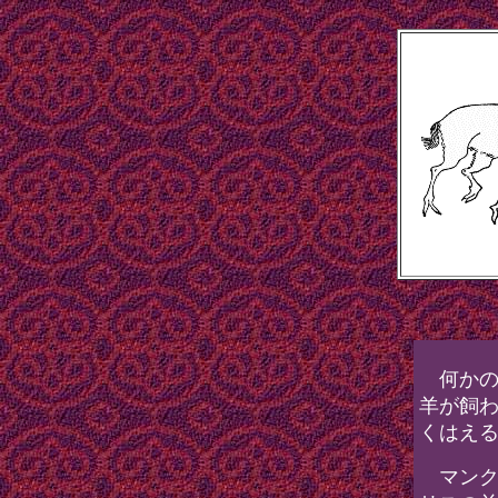
何かの
羊が飼
くはえ
マンク