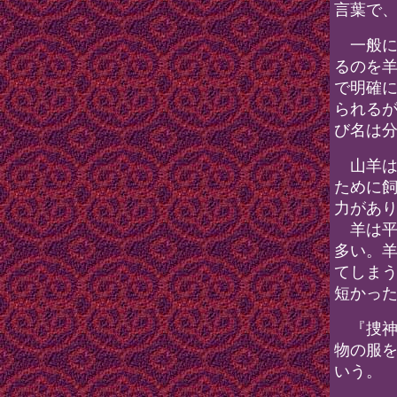
言葉で
一般に
るのを
で明確
られる
び名は
山羊は
ために
力があ
羊は平
多い。
てしま
短かっ
『捜神記
物の服
いう。