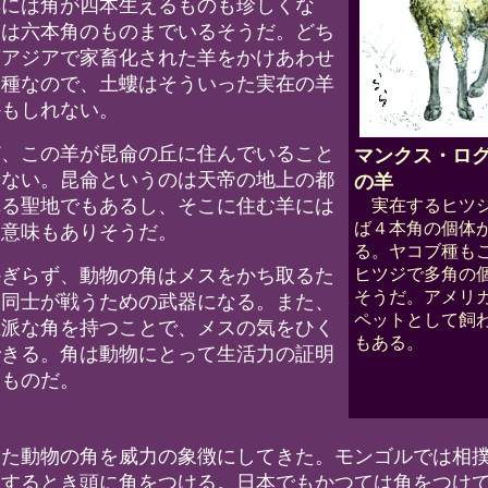
羊には角が四本生えるものも珍しくな
には六本角のものまでいるそうだ。どち
南アジアで家畜化された羊をかけあわせ
品種なので、土螻はそういった実在の羊
かもしれない。
、この羊が昆侖の丘に住んでいること
マンクス・ロ
せない。昆侖というのは天帝の地上の都
の羊
れる聖地でもあるし、そこに住む羊には
実在するヒツジ
ば４本角の個体
な意味もありそうだ。
る。ヤコブ種も
ぎらず、動物の角はメスをかち取るた
ヒツジで多角の
そうだ。アメリ
ス同士が戦うための武器になる。また、
ペットとして飼
立派な角を持つことで、メスの気をひく
もある。
できる。角は動物にとって生活力の証明
なものだ。
た動物の角を威力の象徴にしてきた。モンゴルでは相
をするとき頭に角をつける。日本でもかつては角をつけ