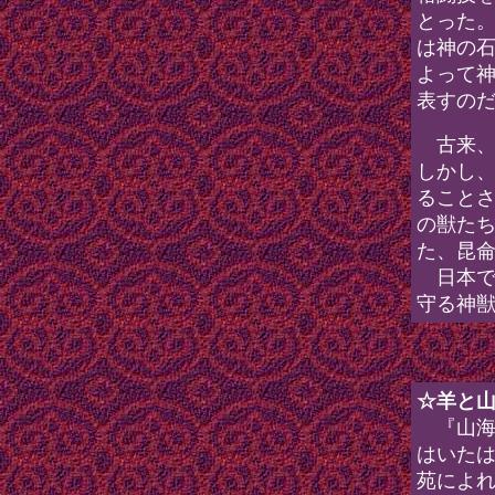
とった
は神の
よって
表すの
古来、
しかし
ること
の獣た
た、昆
日本で
守る神
☆羊と
『山海
はいた
苑によれ