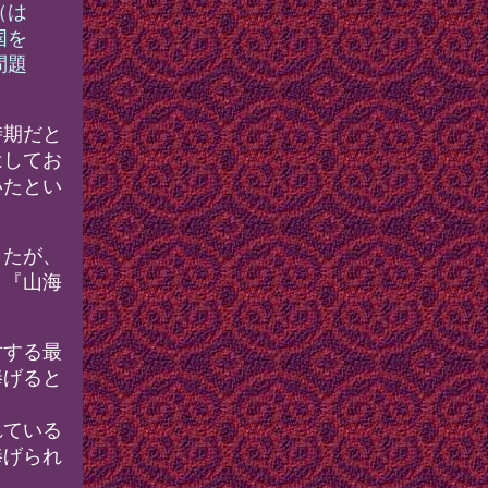
（は
国を
問題
時期だと
はしてお
いたとい
したが、
。『山海
対する最
捧げると
れている
捧げられ