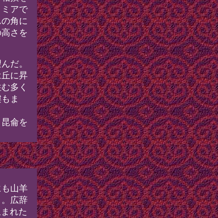
タミアで
んの角に
の高さを
望んだ。
は丘に昇
住む多く
螻もま
、昆侖を
にも山羊
う。広辞
生まれた