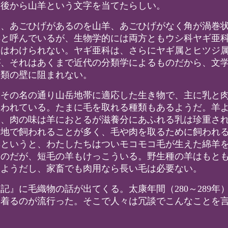
、後から山羊という文字を当てたらしい。
、あごひげがあるのを山羊、あごひげがなく角が渦巻
羊と呼んでいるが、生物学的には両方ともウシ科ヤギ亜
にはわけられない。ヤギ亜科は、さらにヤギ属とヒツジ
が、それはあくまで近代の分類学によるものだから、文
分類の壁に阻まれない。
その名の通り山岳地帯に適応した生き物で、主に乳と
飼われている。たまに毛を取れる種類もあるようだ。羊
り、肉の味は羊におとるが滋養分にあふれる乳は珍重さ
地で飼われることが多く、毛や肉を取るために飼われ
羊というと、わたしたちはついモコモコ毛が生えた綿羊
うのだが、短毛の羊もけっこういる。野生種の羊はもと
たようだし、家畜でも肉用なら長い毛は必要ない。
』に毛織物の話が出てくる。太康年間（280～289年
を着るのが流行った。そこで人々は冗談でこんなことを