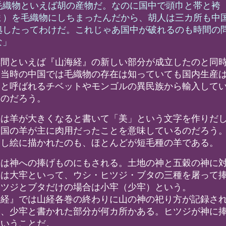
毛織物といえば胡の産物だ。なのに国中で頭巾と帯と袴
ま）を毛織物にしちまったんだから、胡人は三カ所も中
拠したってわけだ。これじゃあ国中が破れるのも時間の
な」
間といえば『山海経』の新しい部分が成立したのと同
、当時の中国では毛織物の存在は知っていても国内生産
胡と呼ばれるチベットやモンゴルの異民族から輸入して
なのだろう。
は羊が大きくなると書いて「美」という文字を作りだ
中国の羊が主に肉用だったことを意味しているのだろう
挿し絵に描かれたのも、ほとんどが短毛種の羊である。
は神への捧げものにもされる。土地の神と五穀の神に
物は大牢といって、ウシ・ヒツジ・ブタの三種を屠って
ヒツジとブタだけの場合は小牢（少牢）という。
経』では山経各巻の終わりに山の神の祀り方が記録さ
牢、少牢と書かれた部分が何カ所かある。ヒツジが神に
ということだ。