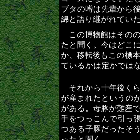
ブタの噂は先輩から
綿と語り継がれてい
この博物館はそのの
たと聞く。今はどこ
か、移転後もこの標
ているかは定かでは
それから十年後くら
が産まれたというの
がある。母豚が難産
手をつっこんで引っ
つある子豚だったそ
ったと聞く。