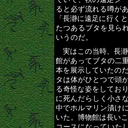
ると必ず流れる噂が
「長瀞に遠足に行く
たつあるブタを見ら
いうのだ。
実はこの当時、長瀞
館があってブタの二
本を展示していたの
タは体がひとつで頭
る奇怪な姿をしてお
に死んだらしく小さ
中でホルマリン漬け
いた。博物館は長い
コースになっていた