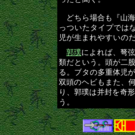
どちら場合も『山海
っついたタイプでは
児が生まれやすいの
郭璞
によれば、弩
類だという。頭が二
る。ブタの多重体児
双頭のヘビもまた、
り、郭璞は并封を奇
う。