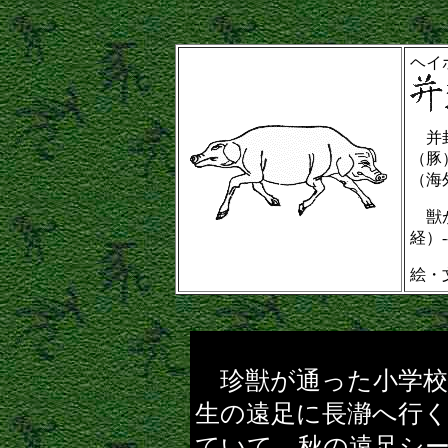
ヘイ
并封
（豚
（海外
獣が
経）--
絵・
珍獣が通った小学校
生の遠足に長瀞へ行
ていて、秋の遠足シ