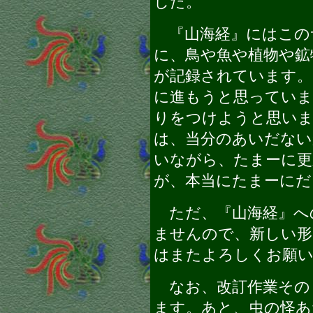
した。
『山海経』にはこの
に、鳥や魚や植物や鉱
が記録されています。
に進もうと思っていま
りをつけようと思いま
は、当分のあいだな
いながら、たまーに
が、本当にたまーにだ
ただ、『山海経』へ
ませんので、新しい形
はまたよろしくお願
なお、改訂作業その
ます。あと、虫の怪あ