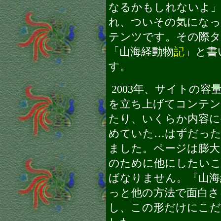
なるかもしれないよ」
れ、ついその気にな
テンツです。その際タ
「山海経動物
記
」と書
す。
2003年、サイトの
を立ち上げてコンテン
たり、いくらか内容に
めていた…はずだっ
ました。ページは膨大
のために他にしたい
ばなりません。『山海
っと他の方法で面白さ
し、この形だけにこだ