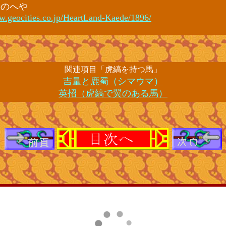
ののへや
w.geocities.co.jp/HeartLand-Kaede/1896/
関連項目「虎縞を持つ馬」
吉量と鹿蜀（シマウマ）
英招（虎縞で翼のある馬）