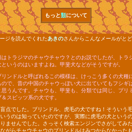
もっと
類
について
ージを読んでくれた
あきの
さんからこんなメールがと
はトラジマのチャウチャウ？とのお説でしたが、トラ
犬というのはいますよね。甲斐犬などがそうですが。
リンドルと呼ばれるこの模様は、けっこう多くの犬種
もので、昔の中国のチャウっぽい犬に出ていてもフシギ
と思うんです。チャウも、甲斐も、分類では同じ、プリ
ブ＆スピッツ系の犬です。
盲点でした。ブリンドル、虎毛の犬ですね！そういう
というのは知っていたのですが、実際に虎毛の犬という
ありませんでした。さっそく検索エンジンでさがしてみ
念ながらチャウチャウのブリンドルはみつからなかった