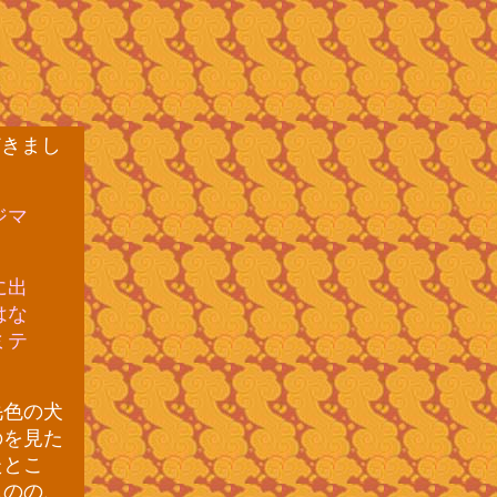
どきまし
ジマ
に出
はな
ミテ
毛色の犬
のを見た
たとこ
ものの、