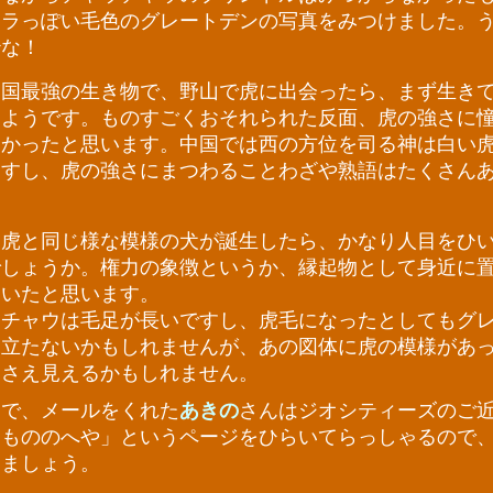
トラっぽい毛色のグレートデンの写真をみつけました。
妙な！
国最強の生き物で、野山で虎に出会ったら、まず生き
たようです。ものすごくおそれられた反面、虎の強さに
多かったと思います。中国では西の方位を司る神は白い
ますし、虎の強さにまつわることわざや熟語はたくさん
虎と同じ様な模様の犬が誕生したら、かなり人目をひ
でしょうか。権力の象徴というか、縁起物として身近に
もいたと思います。
チャウは毛足が長いですし、虎毛になったとしてもグ
目立たないかもしれませんが、あの図体に虎の模様があ
くさえ見えるかもしれません。
で、メールをくれた
あきの
さんはジオシティーズのご
けもののへや」というページをひらいてらっしゃるので
きましょう。