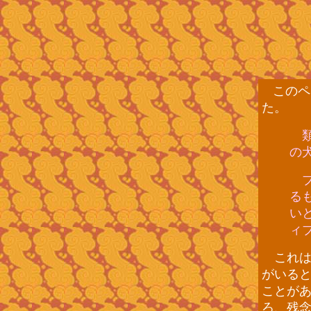
このペ
た。
類
の
ブ
る
い
ィ
これは
がいる
ことが
ろ、残