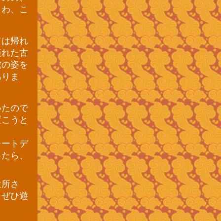
うわ、こ
ては帰れ
憧れた古
虎の姿を
ありま
いたので
置こうと
レートデ
ったら、
近所さ
、ぜひ遊