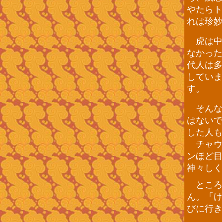
やたら
れは珍
虎は中
なかっ
代人は
してい
す。
そんな
はない
した人
チャウ
ンほど
神々し
ところ
ん。「
びに行