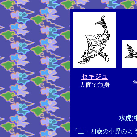
セキジュ
人面で魚身
水虎
(
「三・四歳の小児のよ