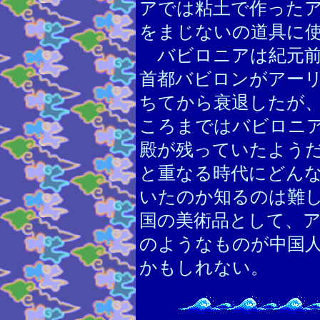
アでは粘土で作った
をまじないの道具に
バビロニアは紀元前
首都バビロンがアー
ちてから衰退したが
ころまではバビロニ
殿が残っていたよう
と重なる時代にどん
いたのか知るのは難
国の美術品として、
のようなものが中国
かもしれない。