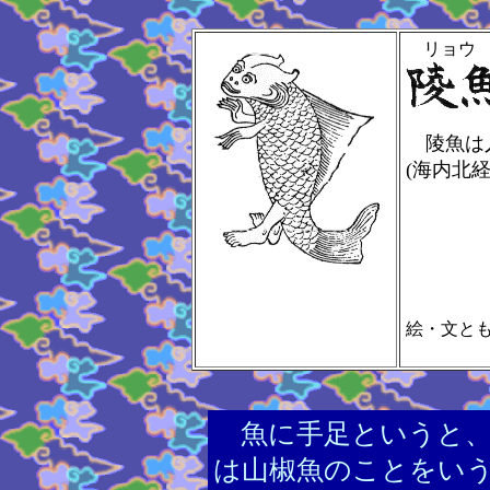
リョウ
陵魚は人
(
絵・文と
魚に手足というと、
は山椒魚のことをい