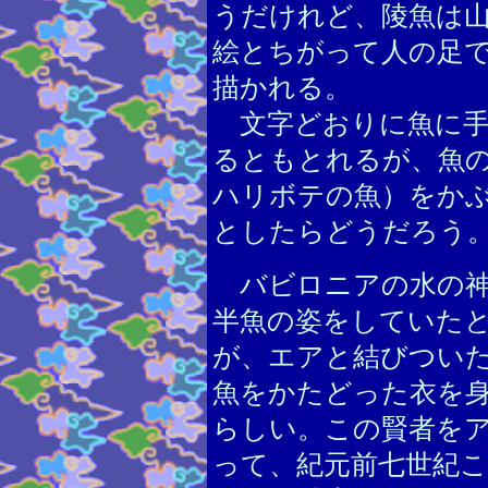
うだけれど、陵魚は
絵とちがって人の足
描かれる。
文字どおりに魚に手
るともとれるが、魚
ハリボテの魚）をか
としたらどうだろう
バビロニアの水の神
半魚の姿をしていた
が、エアと結びつい
魚をかたどった衣を
らしい。この賢者を
って、紀元前七世紀