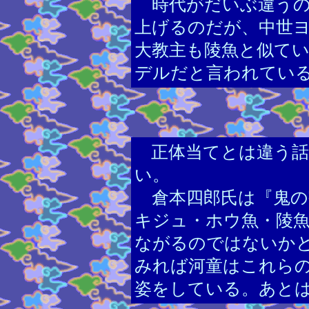
時代がだいぶ違うの
上げるのだが、中世
大教主も陵魚と似て
デルだと言われてい
正体当てとは違う
い。
倉本四郎氏は『鬼の
キジュ・ホウ魚・陵
ながるのではないか
みれば河童はこれら
姿をしている。あと