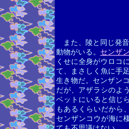
また、陵と同じ発音
動物がいる。
センザ
くせに全身がウロコ
て、まさしく魚に手
生き物だ。センザン
だが、アザラシのよ
ベットにいると信じ
もあるくらいだから
センザンコウが海に
ても不思議はない。