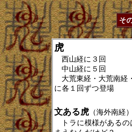
そ
虎
西山経に３回
中山経に５回
大荒東経・大荒南経
に各１回ずつ登場
文ある虎
（海外南経
トラに模様があるの