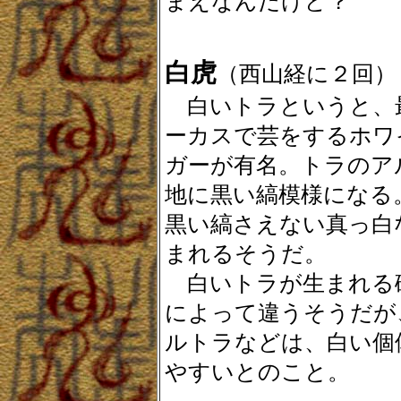
まえなんだけど？
白虎
（西山経に２回）
白いトラというと、
ーカスで芸をするホワ
ガーが有名。トラのア
地に黒い縞模様になる
黒い縞さえない真っ白
まれるそうだ。
白いトラが生まれる
によって違うそうだが
ルトラなどは、白い個
やすいとのこと。