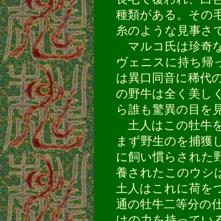
種類がある。その
糸のような見事さ
マルコ氏は珍奇な
ヴェニスに持ち帰
は異口同音に稀代
の野牛は全く美し
ら誰も驚異の目を
土人はこの牡牛を
まず野生のを捕獲
に飼い慣らされた
養されたこのウシ
土人はこれに荷を
通の牡牛二等分の
けの力を持ってい