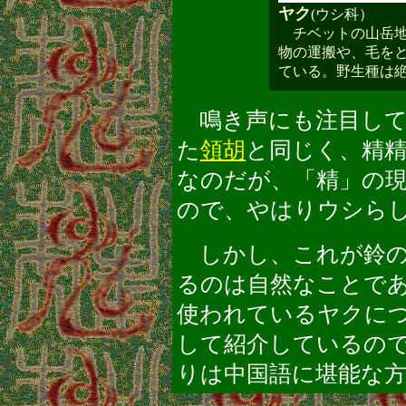
ヤク
(ウシ科）
チベットの山岳地
物の運搬や、毛を
ている。野生種は
鳴き声にも注目して
た
領胡
と同じく、精
なのだが、「精」の現代
ので、やはりウシら
しかし、これが鈴の
るのは自然なことで
使われているヤクに
して紹介しているの
りは中国語に堪能な