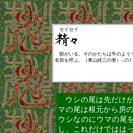
セイセイ
獣がいる。そのかたちは牛のようで
名前を呼ぶ。（東山経三の巻）--253
ウシの尾は先だけが
マの尾は根元から房
ウシなのにウマの尾
し、これだけではは