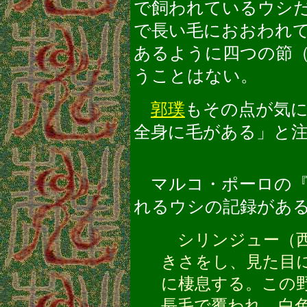
で飼われているウシ
で長い毛におおわれ
あるように四つの節
うことはない。
郭璞
もその点が気
全身に毛がある」と
マルコ・ポーロの『
れるウシの記録があ
シリンジュー（西
きさをし、見た目
に棲息する。この
長毛で覆われ、白