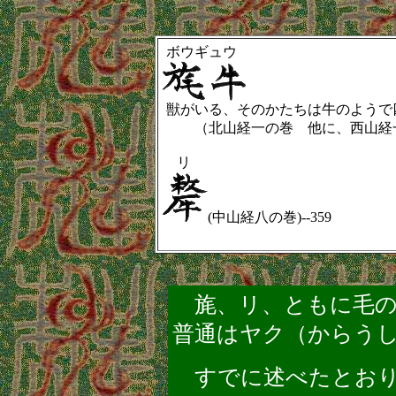
ボウギュウ
獣がいる、そのかたちは牛のようで
（北山経一の巻 他に、西山経
リ
(中山経八の巻)--359
旄、リ、ともに
毛
普通はヤク（からう
すでに述べたとおり