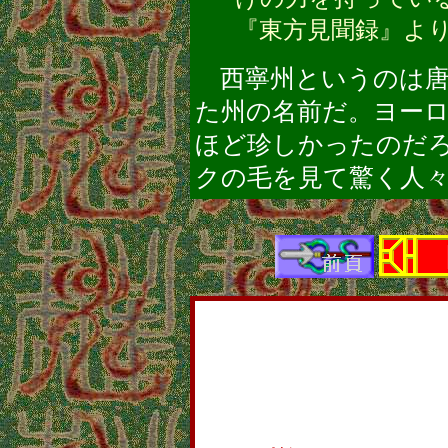
『東方見聞録』よ
西寧州というのは唐
た州の名前だ。ヨー
ほど珍しかったのだ
クの毛を見て驚く人