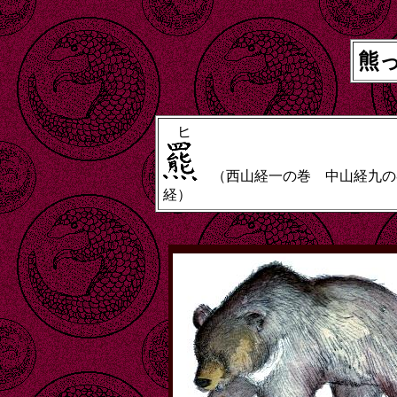
熊
ヒ
（西山経一の巻 中山経九の
経）