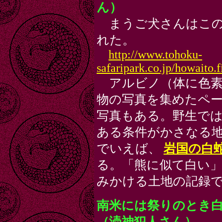
ん）
まうご犬さんはこの
れた。
http://www.tohoku-
safaripark.co.jp/howaito.
アルビノ（体に色素
物の写真を集めたペ
写真もある。野生で
ある条件がかさなる
でいえば、
岩国の白
る。「熊に似て白い
みかける土地の記録
南米には祭りのとき
（涜神犯人さん）