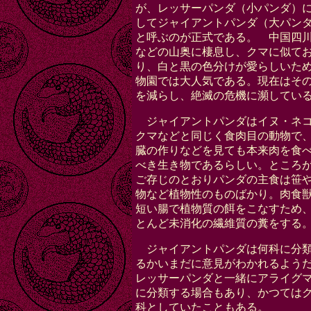
が、レッサーパンダ（小パンダ）
してジャイアントパンダ（大パン
と呼ぶのが正式である。 中国四
などの山奥に棲息し、クマに似て
り、白と黒の色分けが愛らしいた
物園では大人気である。現在はそ
を減らし、絶滅の危機に瀕してい
ジャイアントパンダはイヌ・ネ
クマなどと同じく食肉目の動物で
臓の作りなどを見ても本来肉を食
べき生き物であるらしい。ところ
ご存じのとおりパンダの主食は笹
物など植物性のものばかり。肉食
短い腸で植物質の餌をこなすため
とんど未消化の繊維質の糞をする
ジャイアントパンダは何科に分
るかいまだに意見がわかれるよう
レッサーパンダと一緒にアライグ
に分類する場合もあり、かつては
科としていたこともある。