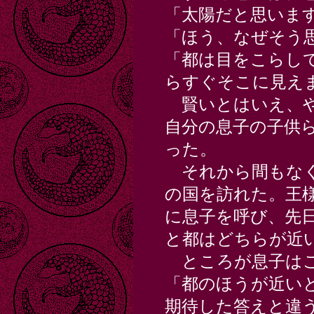
「太陽だと思いま
「ほう、なぜそう
「都は目をこらし
らすぐそこに見え
賢いとはいえ、や
自分の息子の子供
った。
それから間もなく
の国を訪れた。王
に息子を呼び、先
と都はどちらが近
ところが息子はこ
「都のほうが近い
期待した答えと違