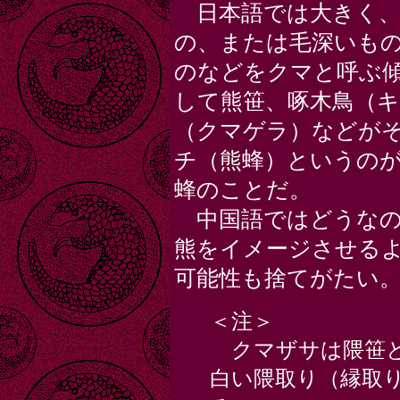
日本語では大きく、
の、または毛深いも
のなどをクマと呼ぶ
して熊笹、啄木鳥（
（クマゲラ）などが
チ（熊蜂）というの
蜂のことだ。
中国語ではどうなの
熊をイメージさせる
可能性も捨てがたい
＜注＞
クマザサは隈笹と
白い隈取り（縁取