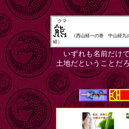
クマ
（西山経一の巻 中山経九の
経）
いずれも名前だけで
土地だということだ