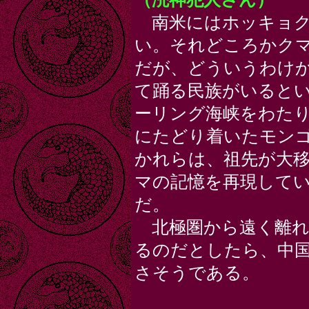
南米にはホッキョク
い。それどころかク
だが、どういうわけ
て踊る民族がいると
ーリング海峡をわた
にたどり着いたモン
かれらは、祖先が大
マの記憶を再現して
だ。
北極圏から遠く離れ
るのだとしたら、中
さそうである。