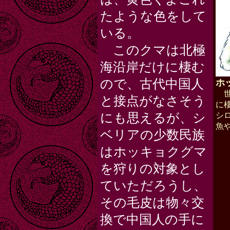
たような色をして
いる。
このクマは北極
海沿岸だけに棲む
ので、古代中国人
ホ
世
と接点がなさそう
に
にも思えるが、シ
シ
魚
ベリアの少数民族
はホッキョクグマ
を狩りの対象とし
ていただろうし、
その毛皮は物々交
換で中国人の手に