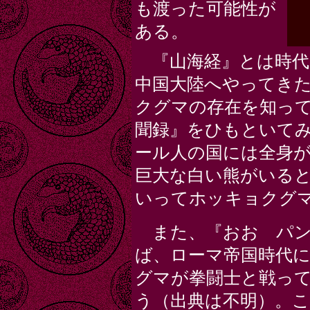
も渡った可能性が
ある。
『山海経』とは時代
中国大陸へやってき
クグマの存在を知っ
聞録』をひもといて
ール人の国には全身が
巨大な白い熊がいる
いってホッキョクグ
また、『おお パン
ば、ローマ帝国時代
グマが拳闘士と戦っ
う（出典は不明）。