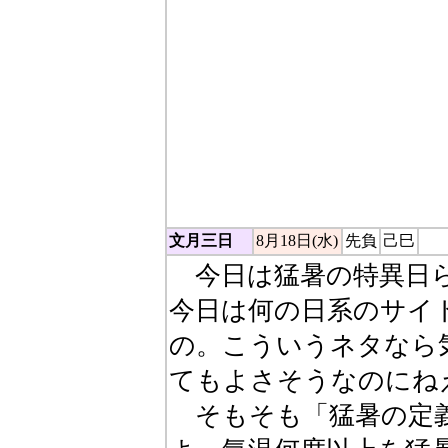
ん"と読む。木を地に
る）。華氏 451 度
をつければ、頁（ぺー
衣、すなわち「かぜが
り、林におけば梵にな
すべて"ぼん"と読める
文月三日
8月18日(水)
先負
己巳
今日は猛暑の特異日ら
今日は何の日系のサイ
の。こういうネタなら
てもよさそうなのにね
そもそも「猛暑の定義