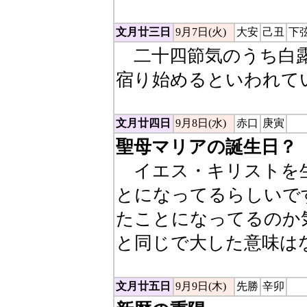
文月廿三日
9月7日(火)
大安
己丑
下
二十四節気のうち白露
宿り始めるといわれて
文月廿四日
9月8日(水)
赤口
庚寅
聖母マリアの誕生日？
イエス・キリストを生
とになってるらしいで
たことになってるのか
と同じで大した意味は
文月廿五日
9月9日(木)
先勝
辛卯