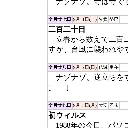
ナゾナゾ。寺は寺でも
文月廿七日
9月11日(土)
先負
癸巳
二百二十日
立春から数えて二百二
すが、台風に襲われや
文月廿八日
9月12日(日)
仏滅
甲午
ナゾナゾ。逆立ちをす
[
リス
]
文月廿九日
9月13日(月)
大安
乙未
初ウィルス
1988年の今日、パ