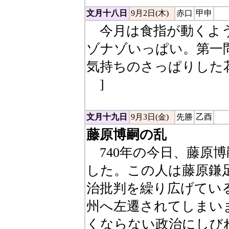
文月十八日
9月2日(木)
赤口
甲申
今月は食指が動くよ
ゾナゾいっぱい。第一
気持ちのさっぱりした
洗
]
文月十九日
9月3日(金)
先勝
乙酉
藤原博嗣の乱
740年の今日、藤原
した。この人は藤原鎌
治批判を繰り広げてい
州へ左遷されてしまい
くならない政治にしび