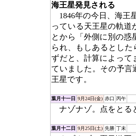
海王星発見される
1846年の今日、海王
っている天王星の軌道
とから「外側に別の惑
られ、もしあるとした
ずだと、計算によって
ていました。その予言
王星です。
葉月十一日
9月24日(金)
赤口
丙午
ナゾナゾ。点をとると
葉月十二日
9月25日(土)
先勝
丁未