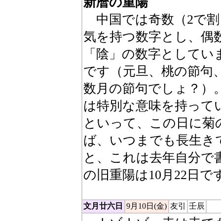
新暦の重陽
中国では奇数（2で割
気を持つ数字とし、偶
「陰」の数字としてい
です（元旦、桃の節句
数月の節句でしょ？）
は特別な意味を持って
といって、この日に菊
ば、いつまでも長生き
と、これは去年自分で
の旧重陽は10月22日で
文月廿六日
9月10日(金)
友引
壬辰