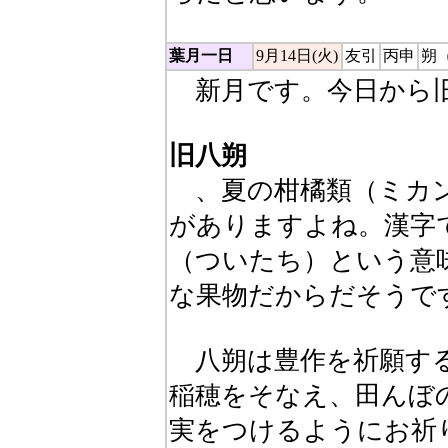
葉月一日
9月14日(火)
友引
丙申
朔
新月です。今日から旧
旧八朔
、夏の柑橘類（ミカン
がありますよね。漢字
（ついたち）という意
な果物だからだそうで
八朔は豊作を祈願する
稲穂をそなえ、田んぼ
実をつけるようにお祈