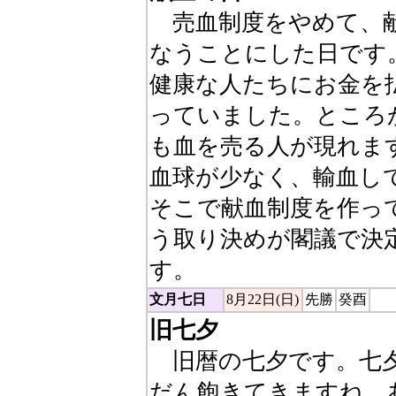
売血制度をやめて、献
なうことにした日です
健康な人たちにお金を
っていました。ところ
も血を売る人が現れま
血球が少なく、輸血し
そこで献血制度を作っ
う取り決めが閣議で決定
す。
文月七日
8月22日(日)
先勝
癸酉
旧七夕
旧暦の七夕です。七夕
だん飽きてきますね、