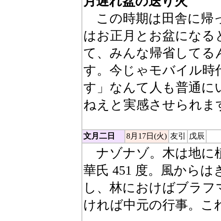
月遅れ盆の送り火
この時期は田舎に帰っ
はお正月とお盆になる
て、みんな帰省してる
す。今じゃモバイル時
す」なんて人も普通に
ねえと実感させられま
文月二日
8月17日(火)
友引
戊辰
ナゾナゾ。木は地に植
華氏 451 度。風か
し、林におけばブラフ
ければ中元の行事。こ