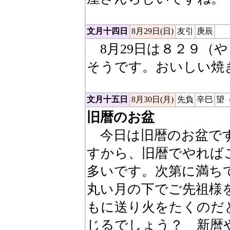
文月十四日
8月29日(日)
友引
庚辰
8月29日は８２９（
そうです。おいしい焼
文月十五日
8月30日(月)
先負
辛巳
望
旧暦のお盆
今日は旧暦のお盆です
すから、旧暦でやれば
多いです。次第に満ち
丸い月の下でご先祖様
もに送り火をたくのだ
じるでしょう？ 新暦