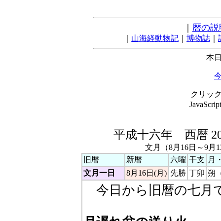
｜
暦の説
｜
山海経動物記
｜
博物誌
｜
本日
クリッ
JavaSc
平成十六年 西暦 2
文月（8月16日～9月
旧暦
新暦
六曜
干支
月
文月一日
8月16日(月)
先勝
丁卯
朔
今日から旧暦の七月