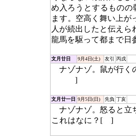
め入ろうとするものの
ます。空高く舞い上が
人が続出したと伝えら
龍馬を駆って都まで日
文月廿日
9月4日(土)
友引
丙戌
ナゾナゾ。鼠が行くの
学校）
]
文月廿一日
9月5日(日)
先負
丁亥
ナゾナゾ。怒ると立ち
これはなに？[
腹
]