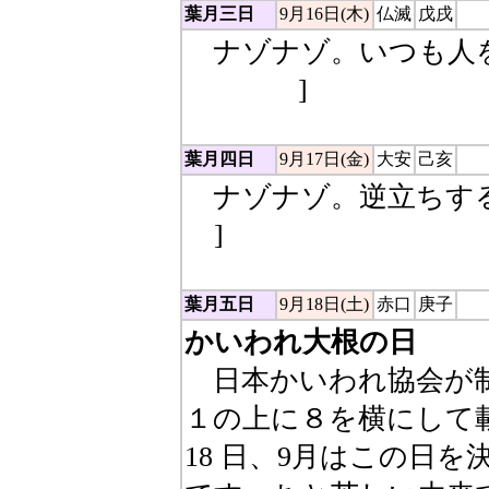
葉月三日
9月16日(木)
仏滅
戊戌
ナゾナゾ。いつも人を
（詐欺）
]
葉月四日
9月17日(金)
大安
己亥
ナゾナゾ。逆立ちする
バ
]
葉月五日
9月18日(土)
赤口
庚子
かいわれ大根の日
日本かいわれ協会が制
１の上に８を横にして
18 日、9月はこの日