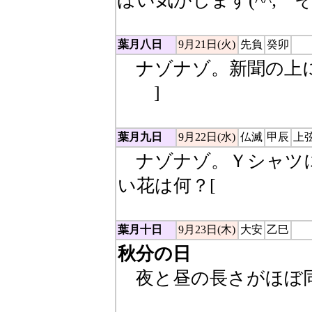
ぽい気がします(^^;
葉月八日
9月21日(火)
先負
癸卯
ナゾナゾ。新聞の上に
事）
]
葉月九日
9月22日(水)
仏滅
甲辰
上
ナゾナゾ。Ｙシャツ
い花は何？[
牡丹（ボタ
葉月十日
9月23日(木)
大安
乙巳
秋分の日
夜と昼の長さがほぼ