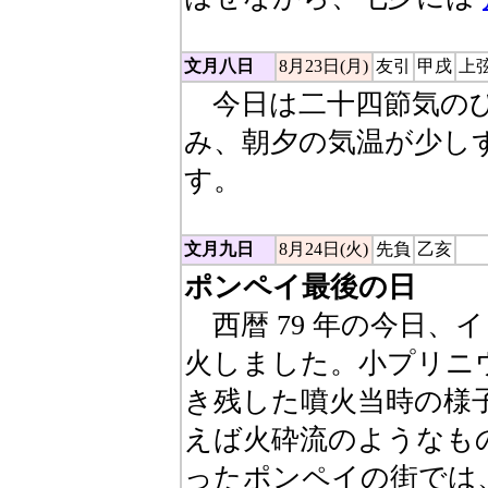
文月八日
8月23日(月)
友引
甲戌
上
今日は二十四節気のひ
み、朝夕の気温が少し
す。
文月九日
8月24日(火)
先負
乙亥
ポンペイ最後の日
西暦 79 年の今日、
火しました。小プリニ
き残した噴火当時の様
えば火砕流のようなも
ったポンペイの街では