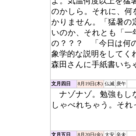
よ。気温何度以上を猛
のかしら。それに、何
かりません。「猛暑の
いのか、それとも「一
の？？？ 「今日は何
象学的な説明をしてく
森田さんに手紙書いち
文月四日
8月19日(木)
仏滅
庚午
ナゾナゾ。勉強もしな
しゃべれちゃう。それ
だま） テープレコー
文月五日
8月20日(金)
大安
辛未