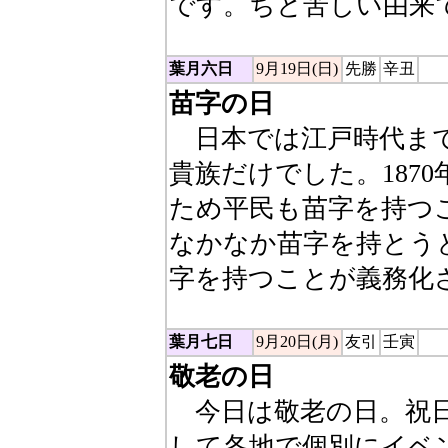
です。ちと苦しい由来
葉月六日
9月19日(日)
先勝
辛丑
苗字の日
日本では江戸時代まで
貴族だけでした。1870
ため平民も苗字を持つ
なかなか苗字を持とう
字を持つことが義務化
葉月七日
9月20日(月)
友引
壬寅
敬老の日
今日は敬老の日。祝日
して各地で個別にイベ