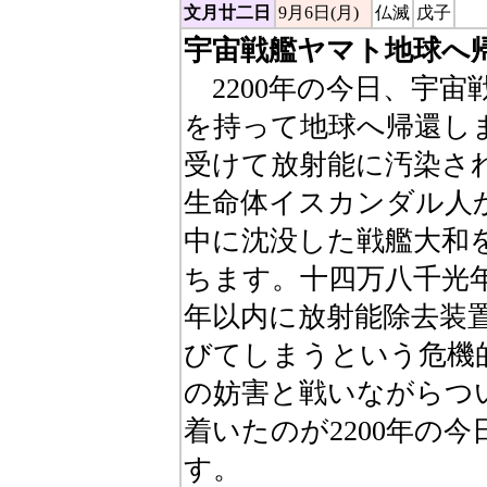
文月廿二日
9月6日(月)
仏滅
戊子
宇宙戦艦ヤマト地球へ
2200年の今日、宇
を持って地球へ帰還し
受けて放射能に汚染さ
生命体イスカンダル人
中に沈没した戦艦大和
ちます。十四万八千光
年以内に放射能除去装
びてしまうという危機
の妨害と戦いながらつ
着いたのが2200年の
す。