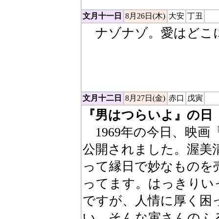
文月十一日
8月26日(木)
大安
丁丑
ナゾナゾ。愛はどこに
辞書の１ページ目に載
けど、辞書の最初のペ
文月十二日
8月27日(金)
赤口
戊寅
『男はつらいよ』の日
1969年の今日、映画
公開されました。渥美
って縁日で妙なものを
ってます。はっきりい
ですが、人情に厚く困
い。そんな寅さんのふ