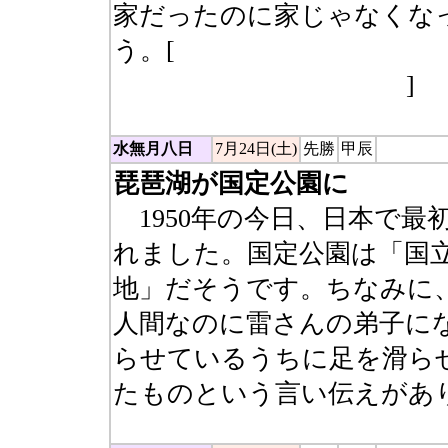
家だったのに家じゃなくな
う。[
牢（家から豕（いのこ
シ）を連れてくると…）
]
水無月八日
7月24日(土)
先勝
甲辰
琵琶湖が国定公園に
1950年の今日、日本で最
れました。国定公園は「国
地」だそうです。ちなみに
人間なのに雷さんの弟子に
らせているうちに足を滑ら
たものという言い伝えがあ