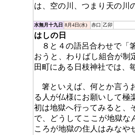
は、空の川、つまり天の川
水無月十九日
8月4日(水)
赤口
乙卯
はしの日
８と４の語呂合わせで「箸
おうと、わりばし組合が制
田町にある日枝神社では、
箸といえば、何とか言うお
る人が仏様にお願いして極
初は地獄へ行ってみると、
で、どうしてここが地獄な
ころが地獄の住人はみなや