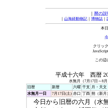
｜
暦の説
｜
山海経動物記
｜
博物誌
｜
本日
クリッ
JavaSc
この辺
平成十六年 西暦 2
水無月（7月17日～8月
旧暦
新暦
六曜
干支
月・天文
水無月一日
7月17日(土)
赤口
丁酉
朔（新月
今日から旧暦の六月（水無