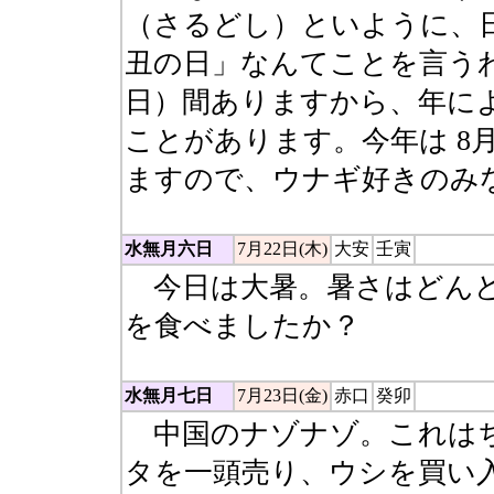
（さるどし）といように、
丑の日」なんてことを言うわ
日）間ありますから、年に
ことがあります。今年は 8
ますので、ウナギ好きのみ
水無月六日
7月22日(木)
大安
壬寅
今日は大暑。暑さはどんど
を食べましたか？
水無月七日
7月23日(金)
赤口
癸卯
中国のナゾナゾ。これはち
タを一頭売り、ウシを買い