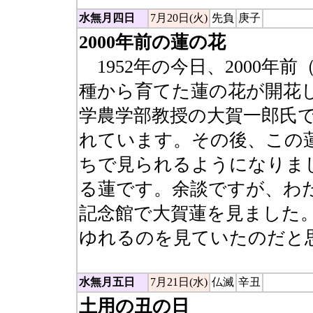
水無月四日
7月20日(火)
先負
庚子
2000年前の蓮の花
1952年の今日、2000年
種から育てた蓮の花が開花
学農学部教授の大賀一郎氏
れています。その後、この
ちで見られるようになりま
る蓮です。余談ですが、わ
記念館で大賀蓮を見ました
ゆれるのを見ていたのだと
水無月五日
7月21日(水)
仏滅
辛丑
土用の丑の日