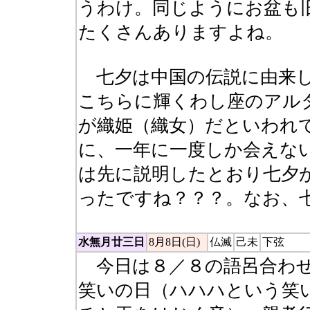
うわけ。同じようにお盆も
たくさんありますよね。
七夕は中国の伝説に由来し
こちらに輝くわし座のアル
が織姫（織女）だといわれ
に、一年に一度しか会えな
は先に説明したとおり七夕
ったですね？？？。なお、
水無月廿三日
8月8日(日)
仏滅
己未
下弦
今日は８／８の語呂合わせ
笑いの日（ハハハという笑