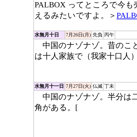
PALBOX ってところで
えるみたいですよ。＞
PAL
水無月十日
7月26日(月)
先負
丙午
中国のナゾナゾ。昔のこと
は十人家族で（我家十口人）
解すると十・口・くさかん
水無月十一日
7月27日(火)
仏滅
丁未
中国のナゾナゾ。半分は二
角がある。[
件（左側はにん
ので四本足で角がある） 
いう文字のことを言ってい