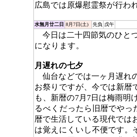
広島では原爆慰霊祭が行わ
水無月廿二日
8月7日(土)
先負
戊午
今日は二十四節気のひとつ
になります。
月遅れの七夕
仙台などでは一ヶ月遅れの
お祭りですが、今では新暦
も、新暦の7月7日は梅雨明
るべくだったら旧暦でやっ
暦で生活している現代では
は覚えにくいし不便です。