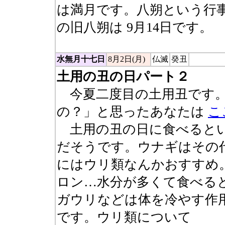
は満月です。八朔という行
の旧八朔は 9月14日です。
水無月十七日
8月2日(月)
仏滅
癸丑
土用の丑の日パート２
今夏二度目の土用丑です。
の？」と思ったあなたは
こ
土用の丑の日に食べるとい
だそうです。ウナギはその
にはウリ類なんかおすすめ
ロン…水分が多くて食べる
ガウリなどは体を冷やす作
です。ウリ類について