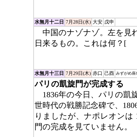
ん）というのに繋がりそう
水無月十二日
7月28日(水)
大安
戊申
中国のナゾナゾ。左を見れ
日来るもの。これは何？[
朝
日。右側は月でだから一カ
水無月十三日
7月29日(木)
赤口
己酉
みずがめ座
パリの凱旋門が完成する
1836年の今日、パリの凱
世時代の戦勝記念碑で、18
りましたが、ナポレオンは 
門の完成を見ていません。