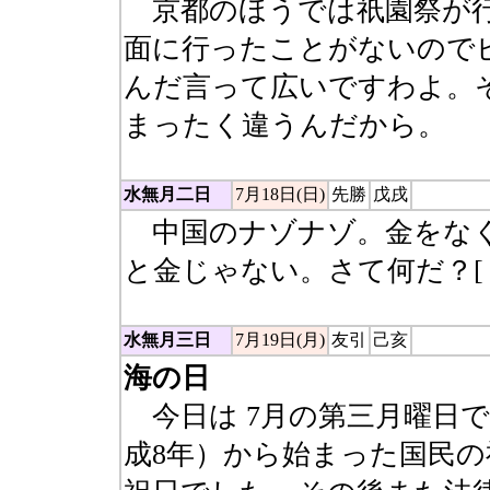
京都のほうでは祇園祭が行
面に行ったことがないので
んだ言って広いですわよ。
まったく違うんだから。
水無月二日
7月18日(日)
先勝
戊戌
中国のナゾナゾ。金をなく
と金じゃない。さて何だ？[
水無月三日
7月19日(月)
友引
己亥
海の日
今日は 7月の第三月曜日で
成8年）から始まった国民の