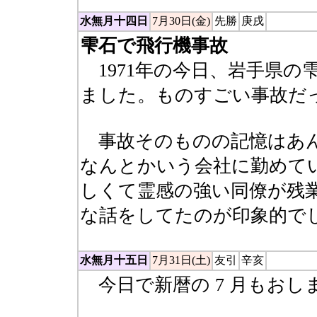
水無月十四日
7月30日(金)
先勝
庚戌
雫石で飛行機事故
1971年の今日、岩手県の
ました。ものすごい事故だ
事故そのものの記憶はあん
なんとかいう会社に勤めて
しくて霊感の強い同僚が残
な話をしてたのが印象的で
水無月十五日
7月31日(土)
友引
辛亥
今日で新暦の 7 月もおしま