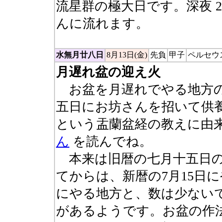
流星群の極大日です。深夜 2
んに流れます。
水無月廿八日
8月13日(金)
先負
甲子
ペルセウ
月遅れ盆の迎え火
お盆を月遅れでやる地方の
五日にお坊さんを招いて供
という盂蘭盆経の教えに由
ん
を読んでね。
本来は旧暦の七月十五日の
てからは、新暦の7月15日に
にやる地方と、数は少ない
があるようです。お盆の作