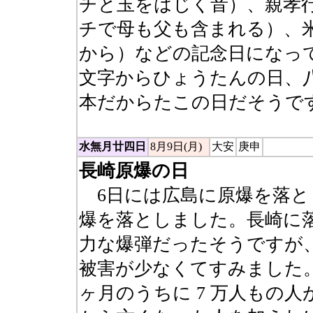
チと玉をはじく音）、親孝
チで母も父も含まれる）、
から）などの記念日になっ
文字からひょうたんの日、
本だからたこの日だそうで
水無月廿四日
8月9日(月)
大安
庚申
長崎原爆の日
6日には広島に原爆を落と
爆を落としました。長崎に
力な爆弾だったそうですが
被害が少なくてすみました
ヶ月のうちに 7 万人もの