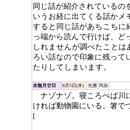
同じ話が紹介されているの
いうお経に出てくる話かメ
すると同じ話があちこちに
っ端から読んで行けば、ど
しれませんが調べたことは
ろい話なので印象に残って
たりしてしまいます。
水無月廿日
8月5日(木)
先勝
丙辰
ナゾナゾ。寝ころべば川に
ければ動物園にいる。箸で
[
二という文字。寝ころべば
棹を刺せばキになって、鈴