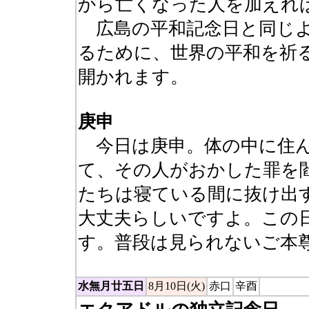
から亡くなった人を加えれば
広島の平和記念日と同じよ
るために、世界の平和を祈
開かれます。
庚申
今日は庚申。体の中に住ん
て、その人がおかした罪を
たちは寝ている間に抜け出
大丈夫らしいですよ。この
す。普段は見られないご本
水無月廿五日
8月10日(火)
赤口
辛酉