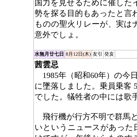
国力を見せるために催した
勢を探る目的もあったと言
ものの聖火リレーが、実は
意外でしょ。
水無月廿七日
8月12日(木)
友引
癸亥
茜雲忌
1985年（昭和60年）の今
に墜落しました。乗員乗客 5
でした。犠牲者の中には歌
飛行機が行方不明で群馬と
いというニュースがあった