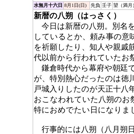
水無月十六日
8月1日(日)
先負
壬子
望（満月
新暦の八朔（はっさく）
今日は新暦の八朔。別名を
しているとか、頼み事の意
を祈願したり、知人や親戚
代以前から行われていたお
鎌倉時代から幕府や朝廷で
が、特別熱心だったのは徳
戸城入りしたのが天正十八
おこなわれていた八朔のお
特におめでたい日になりま
行事的には八朔（八月朔日