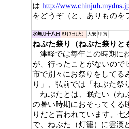
は
http://www.chinjuh.mydns.j
をどうぞ（と、ありものを
水無月十八日
8月3日(火)
大安
甲寅
ねぷた祭り（ねぶた祭りと
津軽では毎年この時期にね
が、行ったことがないのでピ
市で別々にお祭りをしてる
り」、弘前では「ねぷた祭
ねぷたとは、眠たい（ねぶ
の暑い時期におそってくる
りだと言われています。七
で、ねぷた（灯籠）に雲漢