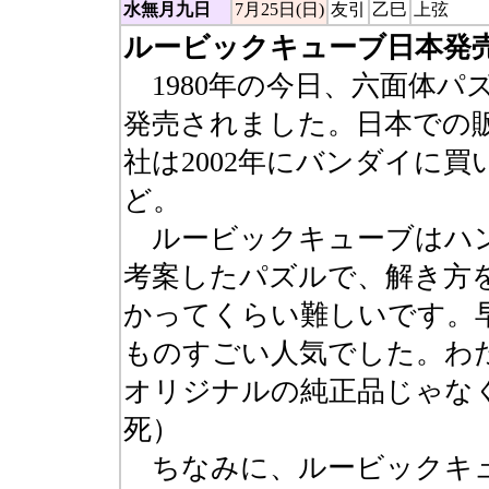
水無月九日
7月25日(日)
友引
乙巳
上弦
ルービックキューブ日本発
1980年の今日、六面体パ
発売されました。日本での
社は2002年にバンダイに
ど。
ルービックキューブはハン
考案したパズルで、解き方
かってくらい難しいです。
ものすごい人気でした。わ
オリジナルの純正品じゃな
死）
ちなみに、ルービックキュ