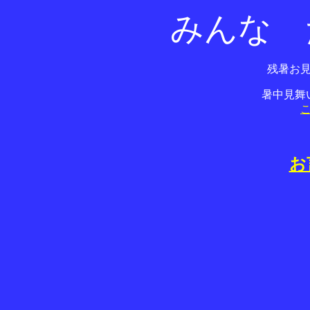
みんな 
残暑お
暑中見舞
お