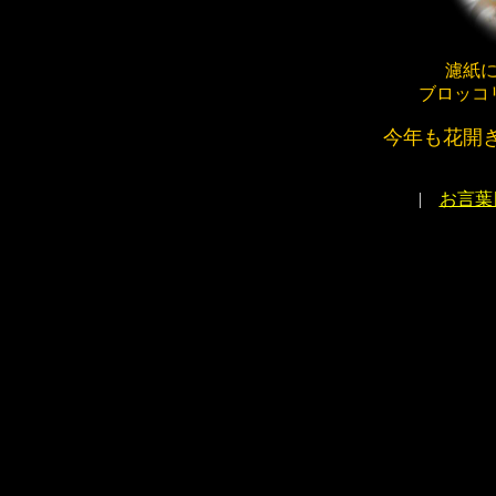
濾紙
ブロッコ
今年も花開
|
お言葉