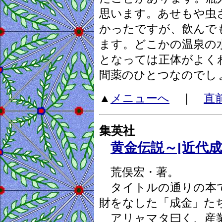
思います。あせもや虫
かったですが、飲んで
ます。どこかの温泉の
となっては正体がよく
間薬のひとつなのでし
▲
メニューへ
｜
直
集英社
黄金伝説～[近代
荒俣宏・著。
タイトルの通りの本で
財をなした「成金」た
アリャマタ曰く、産業