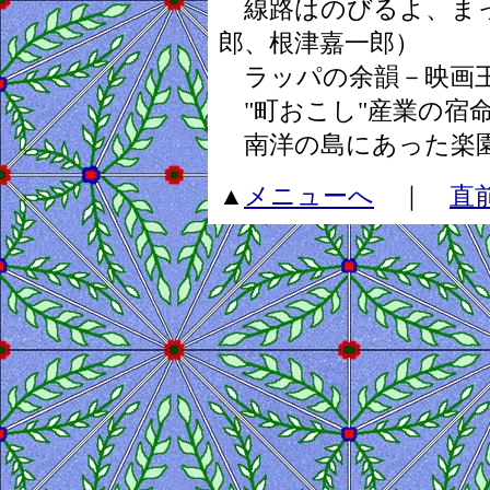
線路はのびるよ、まっ
郎、根津嘉一郎）
ラッパの余韻－映画王
"町おこし"産業の宿
南洋の島にあった楽園
▲
メニューへ
｜
直