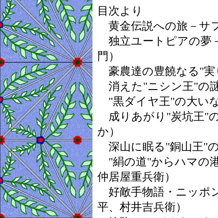
目次より
黄金伝説への旅－サ
独立ユートピアの夢－
門）
豪農達の豊饒なる"実
消えた"ニシン王"の
"黒ダイヤ王"の大い
成りあがり"炭坑王"
か）
深山に眠る"銅山王"
"絹の道"からハマの
仲居屋重兵衛）
好敵手物語・ニッポン
平、村井吉兵衛）