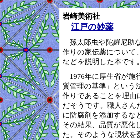
岩崎美術社
江戸の妙薬
孫太郎虫や陀羅尼助な
作りの家伝薬について
などを説明した本です
1976年に厚生省が施
質管理の基準」という
作りであることを理由
だそうです。職人さん
に防腐剤を添加するな
その結果、品質が悪化
た。そのような現状を