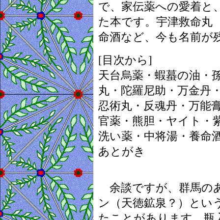
で、家伝薬への愛着と
た本です。宇津救命丸
命酒など、今も名前が
[目次から]
天台烏薬・蝦蟇の油・
丸・陀羅尼助・万金丹
忍術丸・反魂丹・万能膏
官薬・熊胆・ヤイト・
洗い薬・中将湯・養命
あとがき
余談ですが、群馬のあ
ン（天徳鉱泉？）とい
たことがあります。瓶