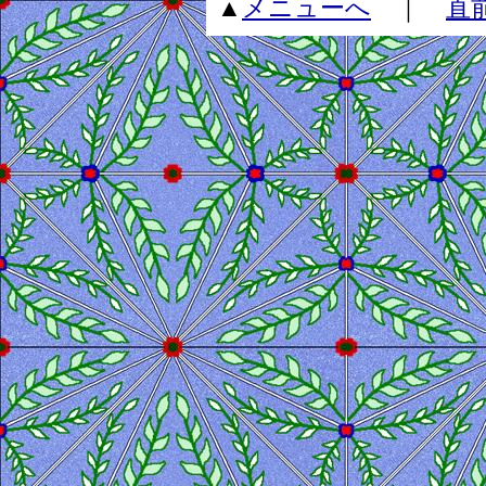
▲
メニューへ
｜
直