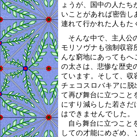
ょうが、国中の人たち
いことがあれば密告し
連れて行かれた人もた
そんな中で、主人公の
モリソヴナも強制収容
んな窮地にあってもへ
の太さは、悲惨な歴史
ています。そして、収
チェコスロバキアに脱
て再び舞台に立つこと
にすり減らした若さだ
はできませんでした。
自ら舞台に立つことを
しての才能にめざめ、