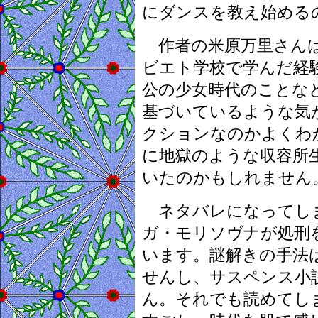
にダンスを教え始める
作者の米原万里さんは 
ビエト学校で学んだ経
公の少女時代のことな
基づいているような気
クションなのかよくわ
に地獄のような収容所
いたのかもしれません
ネタバレになってし
ガ・モリソヴナが処刑
います。謎解きの手法
せんし、サスペンス小
ん。それでも読めてし