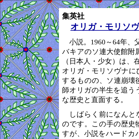
集英社
オリガ・モリソ
小説。1960～64年
バキアのソ連大使館附
（日本人・少女）は、
オリガ・モリソヴナに
するものの、ソ連崩壊
師オリガの半生を追う
な歴史と直面する。
しばらく前になんと
のです。この手の歴史
すが、小説をハードカ