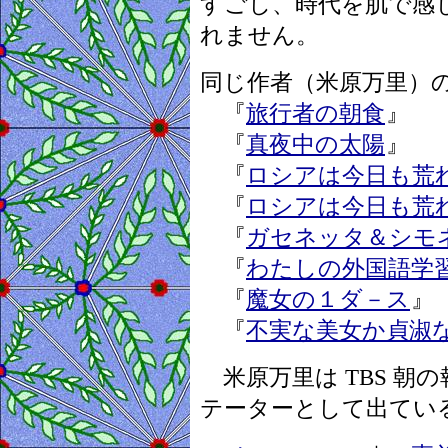
すごし、時代を肌で感
れません。
同じ作者（米原万里）
『
旅行者の朝食
』
『
真夜中の太陽
』
『
ロシアは今日も荒
『
ロシアは今日も荒
『
ガセネッタ＆シモ
『
わたしの外国語学
『
魔女の１ダ－ス
』
『
不実な美女か貞淑
米原万里は TBS 朝
テーターとして出てい