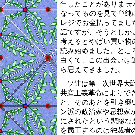
年したことがありませ
なってるのを見て単純
レジでお金払ってまし
話ですが、そうとしか
考えるとやばい買い物
読み始めました。とこ
白くて、この出会いは
ら思えてきました。
ソ連は第一次世界大戦
共産主義革命によりで
と、そのあとを引き継
ン派の政治家や思想家
にされたという悲惨な
を粛正するのは独裁者