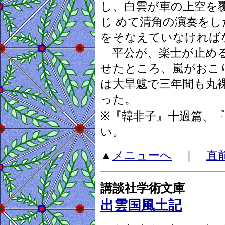
し、白雲が車の上空を
じ めて清角の演奏を
をそなえていなければ
平公が、楽士が止める
せたところ、嵐がおこ
は大旱魃で三年間も丸
った。
※『韓非子』十過篇、
い。
▲
メニューへ
｜
直
講談社学術文庫
出雲国風土記