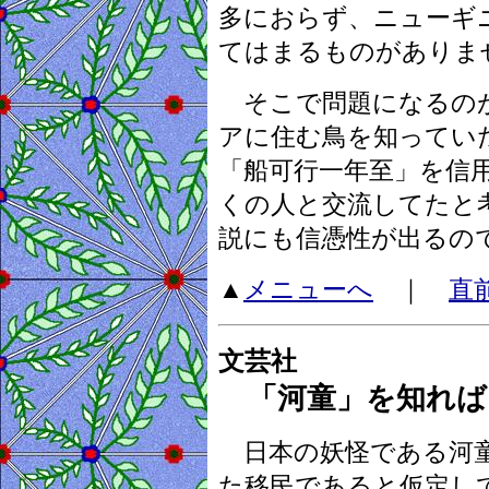
多におらず、ニューギ
てはまるものがありま
そこで問題になるのが
アに住む鳥を知ってい
「船可行一年至」を信
くの人と交流してたと
説にも信憑性が出るの
▲
メニューへ
｜
直
文芸社
「河童」を知れば
日本の妖怪である河童
た移民であると仮定し