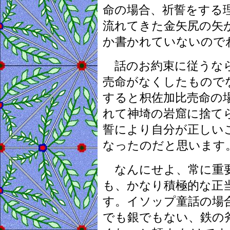
命の場合、祈誓をする
流れてきた金矢尻の矢
か書かれていないので
話のお約束に従うなら
売命がなくしたもので
すると枳佐加比売命の
れて神埼の岩窟に捨て
誓により自分が正しい
なったのだと思います
なんにせよ、常に重要
も、かなり積極的な正
す。イソップ童話の場
でも銀でもない、鉄の