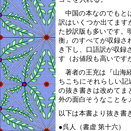
中国の本なのでもとは
訳はいくつか出てます
た抄訳版も多いです。
衡』のすべてが収録さ
き下し、口語訳が収録
す（お値段も高いです
著者の王充は『山海経
ちこちにそれらしい記
の抜き書きは改めてま
外の面白そうなことを
以下は本書より抜き書
●呉人（書虚 第十六）