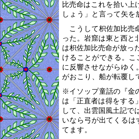
比売命はこれを拾い上
しょう」と言って矢を
こうして枳佐加比売命
った。岩窟は東と西と
は枳佐加比売命が放っ
けることができる。こ
に反響させながらゆく
がおこり、船が転覆し
※イソップ童話の『金
は「正直者は得をする
して、出雲国風土記で
いなら弓が出てくるは
てます。