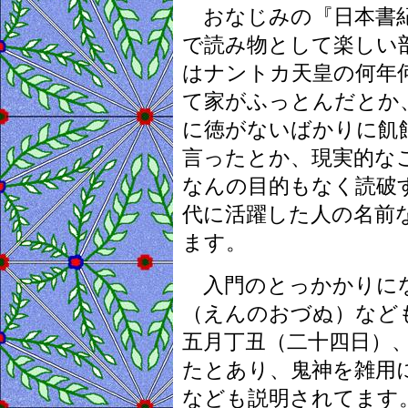
おなじみの『日本書紀
で読み物として楽しい
はナントカ天皇の何年
て家がふっとんだとか
に徳がないばかりに飢
言ったとか、現実的な
なんの目的もなく読破
代に活躍した人の名前
ます。
入門のとっかかりにな
（えんのおづぬ）など
五月丁丑（二十四日）
たとあり、鬼神を雑用
なども説明されてます