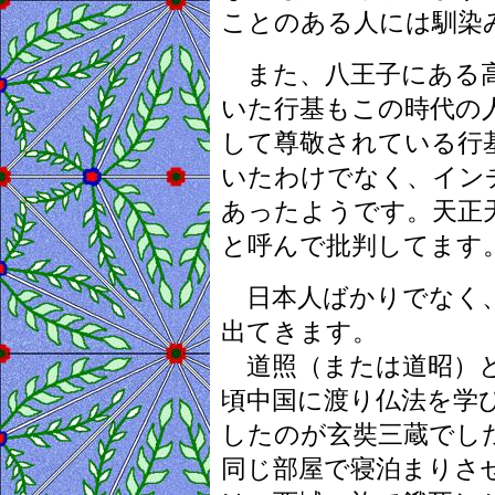
ことのある人には馴染
また、八王子にある高
いた行基もこの時代の
して尊敬されている行
いたわけでなく、イン
あったようです。天正
と呼んで批判してます
日本人ばかりでなく、
出てきます。
道照（または道昭）と
頃中国に渡り仏法を学
したのが玄奘三蔵でし
同じ部屋で寝泊まりさ