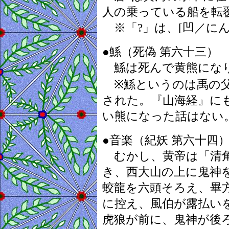
人の乗っている船を転
※「?」は、[凹／に
●鯀（死偽 第六十三）
鯀は死んで黄熊になり
※鯀というのは禹の父
された。『山海経』に
い熊になった話はない
●音楽（紀妖 第六十四
むかし、黄帝は「清角
き、西大山の上に鬼神
蛟龍を六頭そろえ、畢
に控え、風伯が露払い
虎狼が前に、鬼神が後