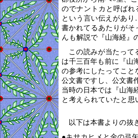
のでナントカと呼ばれ
という言い伝えがあり
書かれてるあたりがそ
んも
解説で『山海経』
この読みが当たってる
は千三百年も前に『山
の参考にしたってこと
公文書ですし、公文書
当時の日本では『山海
と考えられていたと思
以下は本書よりの抜
●キサカヒメと金の弓