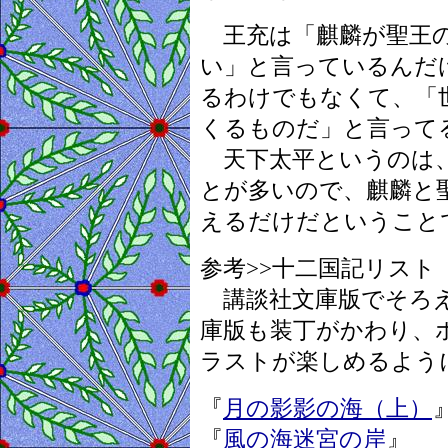
王充は「麒麟が聖王の
い」と言っているんだ
るわけでもなくて、「
くるものだ」と言って
天下太平というのは、
とが多いので、麒麟と
えるだけだということ
参考>>十二国記リスト（
講談社文庫版でそろえ
庫版も装丁がかわり、
ラストが楽しめるよう
『
月の影影の海（上）
『
風の海迷宮の岸
』