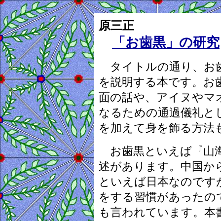
原三正
「お歯黒」の研究
タイトルの通り、お歯
を説明する本です。お
面の話や、アイヌやマ
なるための通過儀礼と
を加えて身を飾る方法
お歯黒といえば『山海
述があります。中国か
といえば日本なのです
をする習慣があったの
も言われています。本