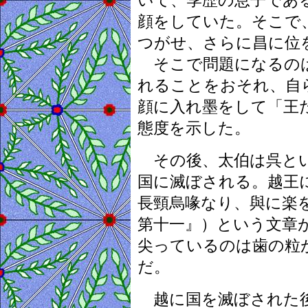
いて、季歴の息子であ
顔をしていた。そこで
つがせ、さらに昌に位
そこで問題になるのは
れることをおそれ、自
顔に入れ墨をして「王
態度を示した。
その後、太伯は呉とい
国に滅ぼされる。越王
長頸烏喙なり、與に楽
第十一』）という文章
尖っているのは歯の粒
だ。
越に国を滅ぼされた後