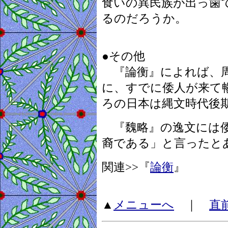
食いの異民族が出っ歯
るのだろうか。
●その他
『論衡』によれば、周
に、すでに倭人が来て
ろの日本は縄文時代後
『魏略』の逸文には倭
裔である」と言ったと
関連>>『
論衡
』
▲
メニューへ
｜
直