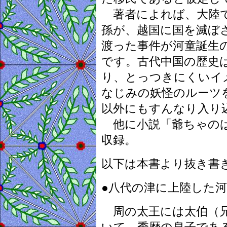
著者によれば、大陸で
孫が、越国に国を滅ぼ
渡った事件が河童誕生
です。古代中国の歴史
り、とっつきにくいイ
なじみの妖怪のルーツ
以外にもすんなり入り
他に小説「爺ちゃのは
収録。
以下は本書より抜き書
●八代の津に上陸した
周の太王には太伯（兄