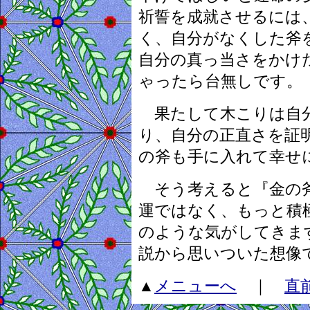
祈誓を成就させるには
く、自分がなくした斧
自分の真っ当さをかけ
ゃったら台無しです。
果たして木こりは自分
り、自分の正直さを証
の斧も手に入れて幸せ
そう考えると『金の斧
運ではなく、もっと積
のような気がしてきま
説から思いついた想像
▲
メニューへ
｜
直