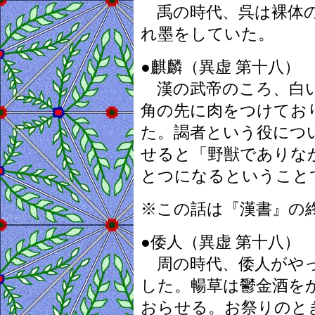
禹の時代、呉は裸体の
れ墨をしていた。
●麒麟（異虚 第十八）
漢の武帝のころ、白い
角の先に肉をつけてお
た。謁者という役につ
せると「野獣でありな
とつになるということ
※この話は『漢書』の
●倭人（異虚 第十八）
周の時代、倭人がやっ
した。暢草は鬱金酒を
おらせる。お祭りのと