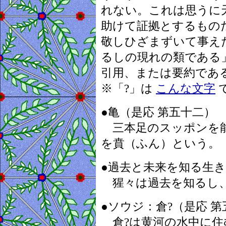
れない。これは思うに
助けて証拠とするもの
敬しひざまずいて事え
るしの現れの類である
引用、または要約であ
※「?」は
こんな文字
●亀（是応 第五十二）
三本足のスッポンを能
を賁（ふん）という。
●過去と未来を知る生き
猩々は過去を知るし、
●ソウジ：倉?（是応 
倉?は黄河の水中に住