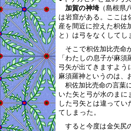
加賀の神埼
（島根県
は岩窟がある。ここは
産を間近に控えた枳佐
と）は弓をなくしてし
そこで枳佐加比売命が
「わたしの息子が麻須
弓矢が出てきますよう
麻須羅神というのは、
枳佐加比売命の言葉に
いた矢と弓が水のまに
した弓矢とは違ってい
てしまった。
すると今度は金矢尻の