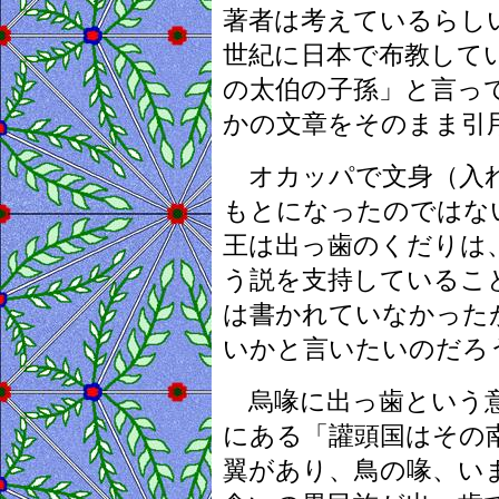
著者は考えているらし
世紀に日本で布教して
の太伯の子孫」と言っ
かの文章をそのまま引
オカッパで文身（入れ
もとになったのではな
王は出っ歯のくだりは
う説を支持しているこ
は書かれていなかった
いかと言いたいのだろ
烏喙に出っ歯という意
にある「讙頭国はその
翼があり、鳥の喙、い