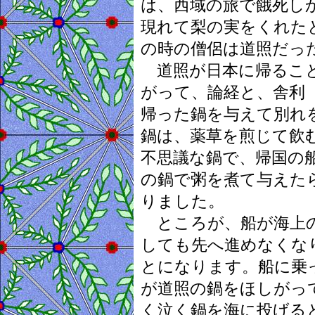
は、西域の旅で餓死し
現れて梨の実をくれた
の時の僧侶は道照だっ
道照が日本に帰ること
がって、論経と、舎利
帰った鍋を与えて別れ
鍋は、薬草を煎じて飲
不思議な鍋で、帰国の
の鍋で粥を煮て与えた
りました。
ところが、船が海上の
しても先へ進めなくな
とになります。船に乗
が道照の鍋をほしがっ
く泣く鍋を海に投げる