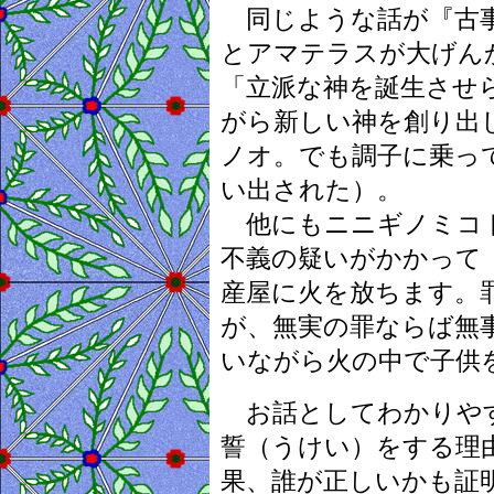
同じような話が『古事
とアマテラスが大げん
「立派な神を誕生させ
がら新しい神を創り出
ノオ。でも調子に乗っ
い出された）。
他にもニニギノミコト
不義の疑いがかかって
産屋に火を放ちます。
が、無実の罪ならば無
いながら火の中で子供
お話としてわかりやす
誓（うけい）をする理
果、誰が正しいかも証