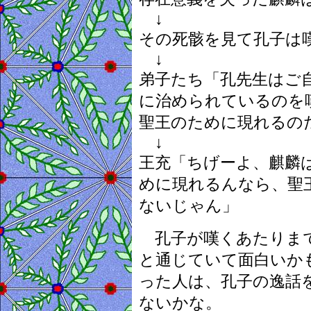
↓
その死骸を見て孔子は
↓
弟子たち「孔先生はご
に治められているのを
聖王のために現れるの
↓
王充「ちげーよ、麒麟
めに現れるんなら、聖
ないじゃん」
孔子が嘆くあたりまで
と通じていて面白いか
った人は、孔子の逸話
ないかな。