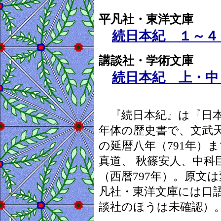
平凡社・東洋文庫
続日本紀 １～
講談社・学術文庫
続日本紀 上・中
『続日本紀』は『日本
年体の歴史書で、文武天
の延暦八年（791年）
真道、 秋篠安人、中科
（西暦797年）。原文
凡社・東洋文庫には口
談社のほうは未確認）