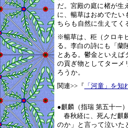
だ。宮殿の庭に楮が生
に、暢草はおめでたい
ちらも自然に生えてく
※暢草は、秬（クロキ
る。李白の詩にも「蘭
とある。鬱金といえば
の貢ぎ物としてターメ
ろうか。
関連>>『
「河童」を知
●麒麟（指瑞 第五十一
春秋経に、死んだ麒麟
のか」と言って泣いた