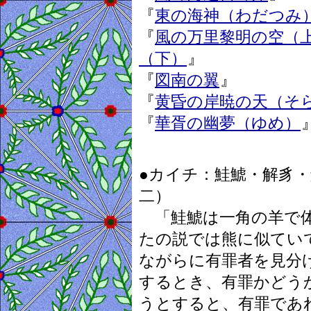
『
東の海神（わだつみ
『
風の万里黎明の空（
（下）
』
『
図南の翼
』
『
黄昏の岸暁の天（そ
『
華胥の幽夢（ゆめ）
●カイチ：鮭鯱・解豸・
二）
「鮭鯱は一角の羊で体
たの説では熊に似てい
ながらに有罪者を見分
するとき、有罪かどう
うとすると、有罪であ