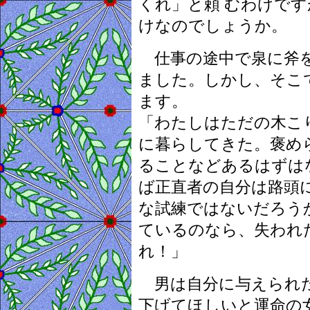
くれ」と頼 むわけで
けなのでしょうか。
仕事の途中で泉に斧を
ました。しかし、そこ
ます。
「わたしはただの木こ
に暮らしてきた。褒め
ることなどあるはずは
ば正直者の自分は路頭
な試練ではないだろう
ているのなら、失われ
れ！」
男は自分に与えられた
下げてほしいと運命の