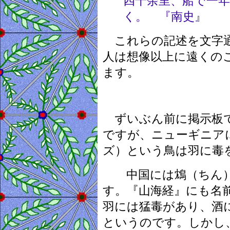
四千余里、船で一
く。 『南史』
これらの記述を文字通
人は想像以上に遠くの
ます。
ずいぶん前に掲示板で
ですが、ニューギニア
ズ）という鳥は羽に毒
中国には鴆（ちん）
す。『山海経』にも名
羽には猛毒があり、酒
というのです。しかし