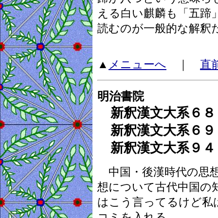
える白い麒麟も「五蹄
読むのが一般的な解釈
▲
メニューへ
｜
直
明治書院
新釈漢文大系６８
新釈漢文大系６９
新釈漢文大系９４
中国・後漢時代の思想
想について古代中国の
はこう言ってるけど私
コミを入れる。