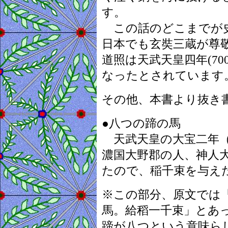
す。
この話のどこまでが史
日本でも玄奘三蔵が尊
道照は天武天皇四年(7
なったとされています
その他、本書より抜き
●八つの蹄の馬
天武天皇の大宝二年（
濃国大野郡の人、神人
たので、稲千束を与え
※この部分、原文では
馬。給稻一千束」とあ
蹄が八つという意味ら