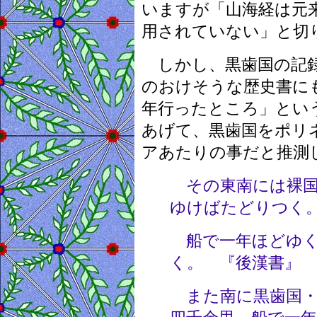
いますが「山海経は元
用されていない」と切
しかし、黒歯国の記録
のおけそうな歴史書に
年行ったところ」とい
あげて、黒歯国をポリ
アあたりの事だと推測
その東南には裸国
ゆけばたどりつく
船で一年ほどゆく
く。 『後漢書』
また南に黒歯国・