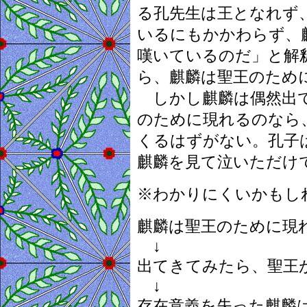
る孔先生は王となれず
いるにもかかわらず、
嘆いているのだ」と解
ら、麒麟は聖王のため
しかし麒麟は偶然出て
のために現れるのなら
くるはずがない。孔子
麒麟を見て泣いただけ
※わかりにくいかもし
麒麟は聖王のために現
↓
出てきてみたら、聖王
↓
存在意義を失った麒麟