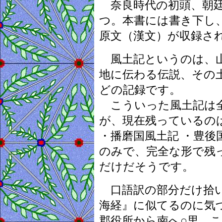
奈良時代の初頭、朝廷
つ。本書には書き下し
原文（漢文）が収録さ
風土記というのは、山
地に伝わる伝説、その
どの記録です。
こういった風土記は全
が、現在残っているの
・播磨国風土記 ・豊後
のみで、完全な形で残
だけだそうです。
口語訳の部分だけ拾い
海経』に似てるのに気
郡役所から南へ○里、こ