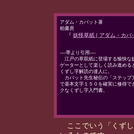
アダム・カバット著
柏書房
『
妖怪草紙 [ アダム・カバッ
----帯より引用----
江戸の草双紙に登場する愉快な
ゲーターとして楽しく読み進める
くずし字解読の達人に。
カバット先生秘伝の「ステップ
で基本文字１５０を確実に修得で
クなくずし字入門書。
ここでいう「くずし