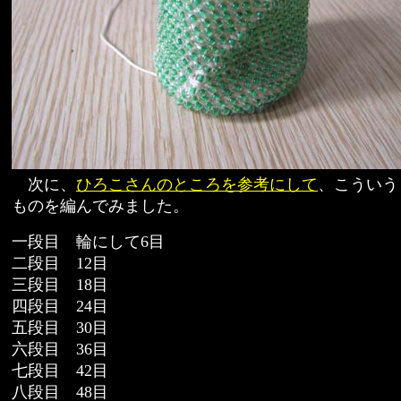
次に、
ひろこさんのところを参考にして
、こういう
ものを編んでみました。
一段目 輪にして6目
二段目 12目
三段目 18目
四段目 24目
五段目 30目
六段目 36目
七段目 42目
八段目 48目