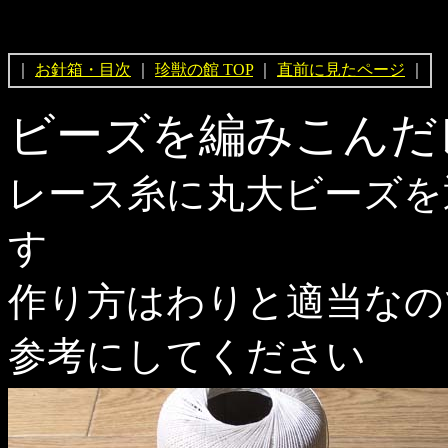
｜
お針箱・目次
｜
珍獣の館 TOP
｜
直前に見たページ
｜
ビーズを編みこんだ
レース糸に丸大ビーズを
す
作り方はわりと適当なの
参考にしてください