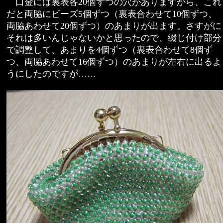
口金には裏表各20個ずつの穴がありますから、これ
だと両脇にビーズ5個ずつ（裏表合わせて10個ずつ、
両脇あわせて20個ずつ）のあまりが出ます。さすがに
それは多いんじゃないかと思ったので、綴じ付け部分
で調整して、あまりを4個ずつ（裏表合わせて8個ず
つ、両脇あわせて16個ずつ）のあまりが左右に出るよ
うにしたのですが……