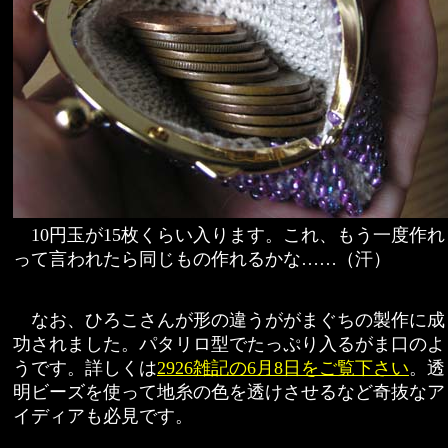
10円玉が15枚くらい入ります。これ、もう一度作れ
って言われたら同じもの作れるかな……（汗）
なお、ひろこさんが形の違うががまぐちの製作に成
功されました。パタリロ型でたっぷり入るがま口のよ
うです。詳しくは
2926雑記の6月8日をご覧下さい
。透
明ビーズを使って地糸の色を透けさせるなど奇抜なア
イディアも必見です。