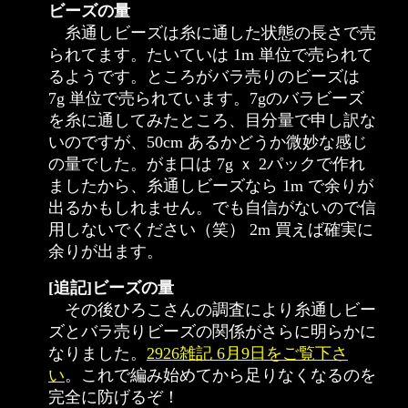
ビーズの量
糸通しビーズは糸に通した状態の長さで売
られてます。たいていは 1m 単位で売られて
るようです。ところがバラ売りのビーズは
7g 単位で売られています。7gのバラビーズ
を糸に通してみたところ、目分量で申し訳な
いのですが、50cm あるかどうか微妙な感じ
の量でした。がま口は 7g ｘ 2パックで作れ
ましたから、糸通しビーズなら 1m で余りが
出るかもしれません。でも自信がないので信
用しないでください（笑） 2m 買えば確実に
余りが出ます。
[追記]ビーズの量
その後ひろこさんの調査により糸通しビー
ズとバラ売りビーズの関係がさらに明らかに
なりました。
2926雑記 6月9日をご覧下さ
い
。これで編み始めてから足りなくなるのを
完全に防げるぞ！