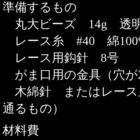
準備するもの
丸大ビーズ 14g 透
レース糸 #40 綿10
レース用鈎針 8号
がま口用の金具（穴が2
木綿針 またはレース
通るもの）
材料費