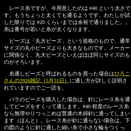
レース糸ですが、今用意したのは #40 という太さで
す。もうちょっと太くても通るようです。わたしが試
した限りでは #20 くらいまでは余裕で通りました。。
糸は番号が若いと糸が太くなります。
ビーズは「丸大ビーズ」という規格のもので、通常
サイズの丸小ビーズよりも大きなものです。メーカー
に関係なく、丸大ビーズといえばほぼ同じサイズのも
のがそろいます。
糸通しビーズと呼ばれるものを買った場合は
ひろこ
さんの2926雑記（5月31日）
に通し方が詳しく説明さ
れていますのでご一読を。
バラのビーズを購入した場合は、針にレース糸を通
してビーズをすくって通します。#40 程度のレース糸
なら無理やりつっこめば普通の木綿針に通ってしまい
ます（ほんと）。レース糸が針に通らない場合は、下
の図のように針に通した細い糸で小さな輪をつくっ