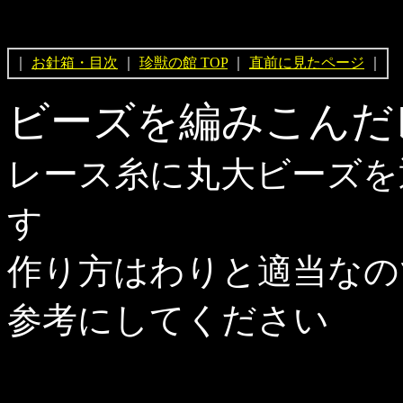
｜
お針箱・目次
｜
珍獣の館 TOP
｜
直前に見たページ
｜
ビーズを編みこんだ
レース糸に丸大ビーズを
す
作り方はわりと適当なの
参考にしてください