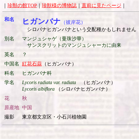
｜
珍獣の館TOP
｜
珍獣様の博物誌
｜
直前に見たページ
和名
ヒガンバナ
（彼岸花）
シロバナヒガンバナという交配種かもしれません
別名
マンジュシャゲ（曼珠沙華）
サンスクリットのマンジュシャーカに由来
英名
？
中国名
紅花石蒜
（ヒガンバナ）
科名
ヒガンバナ科
学名
Lycoris radiata var. radiata
（ヒガンバナ）
Lycoris albiflora
（シロバナヒガンバナ）
花
秋
原産地
中国
撮影
東京都文京区・小石川植物園