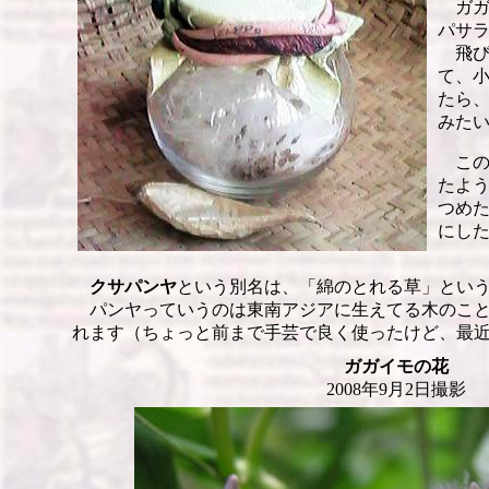
ガ
パサ
飛
て、
たら
みた
この
たよ
つめ
にし
クサパンヤ
という別名は、「綿のとれる草」とい
パンヤっていうのは東南アジアに生えてる木のこと
れます（ちょっと前まで手芸で良く使ったけど、最
ガガイモの花
2008年9月2日撮影