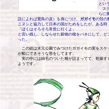
とい
スク
らに
説によれば鵞鳥の皮）を身につけ、
ガガイモ
の殻の
ニヌシと協力して日本の国がためをしたが、ある時
「ぼくはそろそろ常世に行くよ」
と言い残し、しならせた穀物の穂をバネにして、ど
った。
この絵は水元公園でみつけたガガイモの実をスケ
が船にできそうな形をしてます。
実の中には綿毛のついた種が詰まってて、乾燥す
ようです。