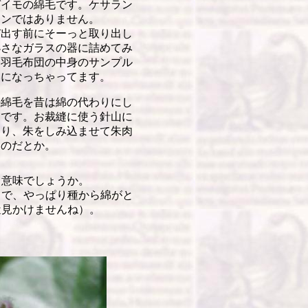
ガイモの綿毛
です
。ケサラン
ランではありません。
び出す前にそーっと取り出し
小さなガラスの器に詰めてみ
、羽毛布団の中身のサンプル
いになっちゃってます。
綿毛を昔は綿の代わりにし
うです。お裁縫に使う針山に
たり、朱をしみ込ませて朱肉
たのだとか。
う意味でしょうか。
で、やっぱり種から綿がと
近見かけませんね）。