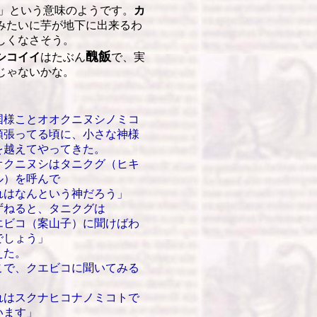
」という意味のようです。
カ
みたいに芋が地下に出来るわ
しくなさそう。
醜飯
シコイイ
はたぶん
で、実
じゃないかな。
様ことオオクニヌシノミコ
頑張ってる頃に、小さな神様
を越えてやってきた。
クニヌシはタニクグ（ヒキ
ル）を呼んで
れはなんという神だろう」
ずねると、タニクグは
エビコ（案山子）に聞けばわ
でしょう」
えた。
で、クエビコに聞いてみる
れはスクナヒコナノミコトで
います」