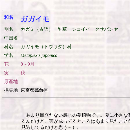
和名
ガガイモ
別名
カガミ（古語） 乳草 シコイイ クサパンヤ
中国名
科名
ガガイモ（トウワタ）科
学名
Metaplexis japonica
花
8～9月
実
秋
原産地
採集地
東京都葛飾区
あまり目立たない感じの蔓植物です。夏に小さな
るんだけど、実が成ってるところはあまり見たこと
見逃してるだけと思う～）。