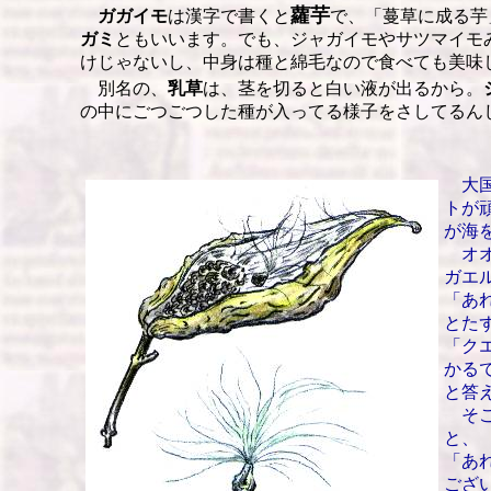
蘿芋
ガガイモ
は漢字で書くと
で、「蔓草に成る芋
ガミ
ともいいます。でも、ジャガイモやサツマイモ
けじゃないし、中身は種と綿毛なので食べても美味
別名の、
乳草
は、茎を切ると白い液が出るから。
の中にごつごつした種が入ってる様子をさしてるん
大国
トが
が海
オオ
ガエ
「あ
とた
「ク
かる
と答
そこ
と、
「あ
ござ