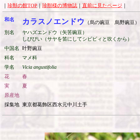
｜
珍獣の館TOP
｜
珍獣様の博物誌
｜
直前に見たページ
｜
和名
カラスノエンドウ
（烏の豌豆 烏野豌豆）
別名
ヤハズエンドウ（矢筈豌豆）
しびびい（サヤを笛にしてシビビィと吹くから）
中国名
叶野豌豆
科名
マメ科
学名
Vicia angustifolia
花
春
実
夏
原産地
採集地
東京都葛飾区西水元中川土手