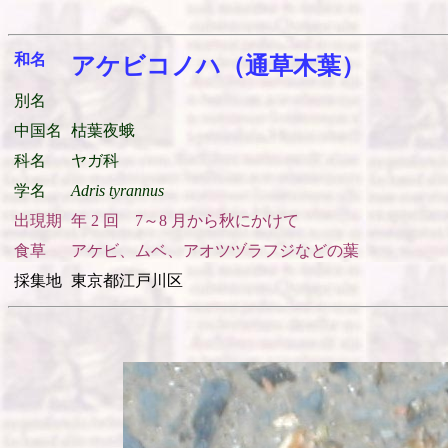
和名
アケビコノハ（通草木葉）
別名
中国名
枯葉夜蛾
科名
ヤガ科
学名
Adris tyrannus
出現期
年 2 回 7～8 月から秋にかけて
食草
アケビ、ムベ、アオツヅラフジなどの葉
採集地
東京都江戸川区