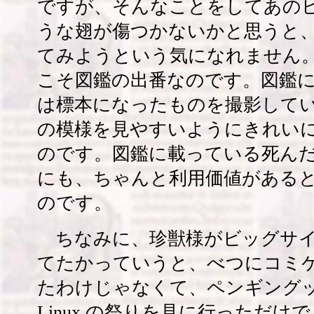
ですが、そんなことをしてあの
うな翅が傷つかないかと思うと
てみようという気になれません
こそ図鑑の出番なのです。図鑑
は標本になったものを撮影して
の模様を見やすいようにきれい
のです。図鑑に載っている死ん
にも、ちゃんと利用価値がある
のです。
ちなみに、珍獣様がビッグサイ
てたかっていうと、べつにコミ
たわけじゃなくて、ペンギング
Linux の祭りを見に行っただけ