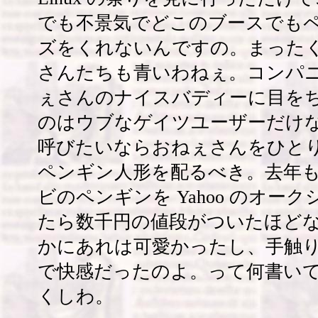
でも不景気でどこのブースでも
ズをくれないんですの。まった
さんたちも青いわねぇ。コンパ
ぇさんのナイスバディーに目を
のはウブなゲイツユーザーだけ
呼びたいならおねぇさんをひと
ペンギン人形を配るべき。去年
ビのペンギンを Yahoo のオー
たら数千円の値段がついたほど
かにあれは可愛かったし、手触
で快感だったのよ。って何書い
くしわ。