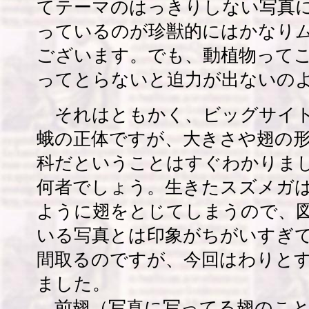
てテーマのはっきりしない写真
っているのが珍獣的にはかなり
ございます。でも、動植物って
ってとらないと迫力が出ないの
それはともかく、ビッグサイト
蛾の正体ですが、大きさや翅の
科だということはすぐわかりま
何者でしょう。生きたスズメガ
ように翅をとじてしまうので、
いる写真とは印象がちがいすぎ
間取るのですが、今回はわりと
ました。
前翅（写真に写ってる翅のこと