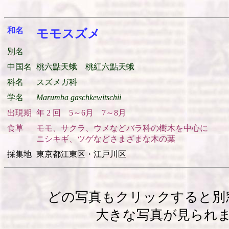
和名
モモスズメ
別名
中国名
桃六點天蛾 桃紅六點天蛾
科名
スズメガ科
学名
Marumba gaschkewitschii
出現期
年 2 回 5～6月 7～8月
食草
モモ、サクラ、ウメなどバラ科の樹木を中心に
ニシキギ、ツゲなどさまざまな木の葉
採集地
東京都江東区・江戸川区
どの写真もクリックすると別
大きな写真が見られ