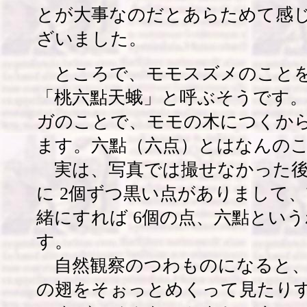
とが大事なのだとあらためて感
ざいました。
ところで、モモスズメのことを
「桃六點天蛾」と呼ぶそうです
ガのことで、モモの木につくか
ます。六點（六点）とはなんの
実は、写真では撮せなかった後
に 2個ずつ黒い点がありまして
緒にすれば 6個の点、六點とい
す。
自然観察のつわものになると、
の翅をそぉっとめくって見たり