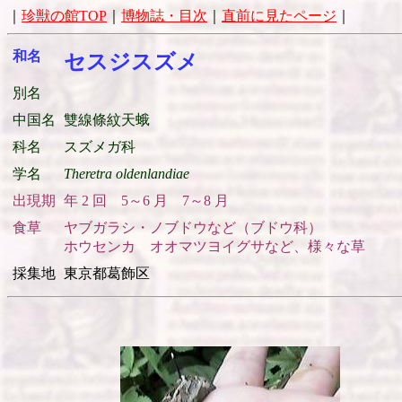
｜
珍獣の館TOP
｜
博物誌・目次
｜
直前に見たページ
｜
和名
セスジスズメ
別名
中国名
雙線條紋天蛾
科名
スズメガ科
学名
Theretra oldenlandiae
出現期
年 2 回 5～6 月 7～8 月
食草
ヤブガラシ・ノブドウなど（ブドウ科）
ホウセンカ オオマツヨイグサなど、様々な草
採集地
東京都葛飾区