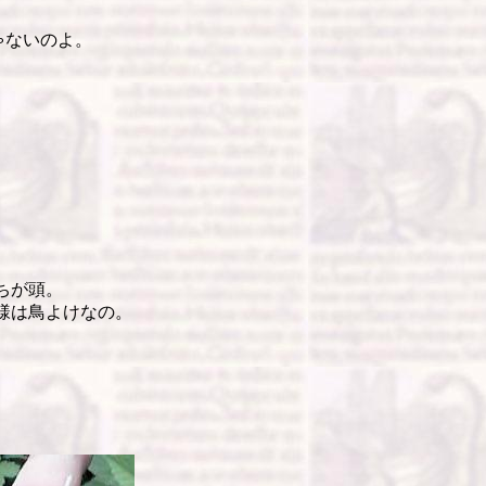
ないのよ。
ちが頭。
様は鳥よけなの。