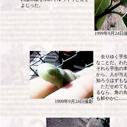
よじった。
1999年9月24日
去りゆく芋虫
なことだ。わ
それら芋虫の
から。人が与
知ろうはずも
ただせめても
るなら、角の
も鮮やかに…
1999年9月24日撮影