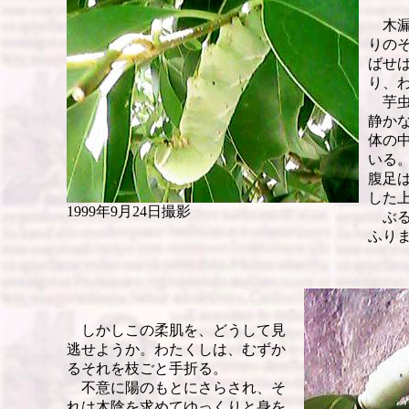
木漏
りの
ばせ
り、
芋虫
静か
体の
いる
腹足
した
1999年9月24日撮影
ぶる
ふり
しかしこの柔肌を、どうして見
逃せようか。わたくしは、むずか
るそれを枝ごと手折る。
不意に陽のもとにさらされ、そ
れは木陰を求めてゆっくりと身を