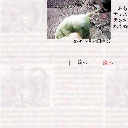
ああ
ナミス
天をさ
れえぬ
1999年9月24日撮影
｜ 前へ ｜
次へ
｜