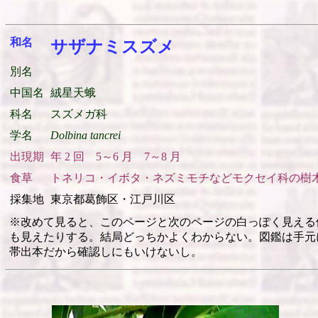
和名
サザナミスズメ
別名
中国名
絨星天蛾
科名
スズメガ科
学名
Dolbina tancrei
出現期
年 2 回 5～6 月 7～8 月
食草
トネリコ・イボタ・ネズミモチなどモクセイ科の樹
採集地
東京都葛飾区・江戸川区
※改めて見ると、このページと次のページの白っぽく見える
も見えたりする。結局どっちかよくわからない。図鑑は手元
帯出本だから確認しにもいけないし。