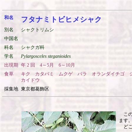
和名
フタナミトビヒメシャク
別名
シャクトリムシ
中国名
科名
シャクガ科
学名
Pylargosceles steganioides
出現期
年 2 回 4～5月 6～10月
食草
キク カタバミ ムクゲ バラ オランダイチゴ 
カイドウ
採集地
東京都葛飾区
この
ます
どこ