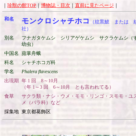
｜
珍獣の館TOP
｜
博物誌・目次
｜
直前に見たページ
｜
和名
モンクロシャチホコ
（紋黒鯱 または 
社）
別名
フナガタケムシ シリアゲケムシ サクラケムシ（
幼虫）
中国名
蘋掌舟蛾
科名
シャチホコガ科
学名
Phalera flavescens
出現期
年 1 回 8～10月
（年 1～3 回 6～10月 とも言われてる）
食草
サクラ類・ナシ・ウメ・モモ・リンゴ・スモモ・ユ
メ（バラ科）など
採集地
東京都葛飾区