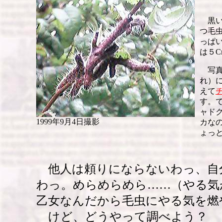
黒い
つ毛
っぱ
は５
写真
れ）
えて
す。
ャド
1999年9月4日撮影
カな
ょっ
他人は頼りにならないわっ、自
わっ。めらめらめら……（やる気
乙女なんだから毛虫にやる気を燃
けど、どうやって調べよう？