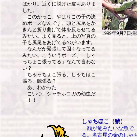
ばかり。近くに脱げた皮もありま
した。
このかっこ、やはりこの子の決
めポーズなんです。頭と尻尾をか
きんと折り曲げて体を反らせてる
1999年9月7日
みたい。よく見ると、上の写真の
子も尻尾をあげてるのがいます。
なんだか緊張して固くなってる
みたい。こういうポーズ、「しゃ
っちょこ張ってる」なんて言わな
い？
ちゃっちょこ張る、しゃちほこ
張る、鯱張る？！
あ、わかった！
こいつ、シャチホコガの幼虫だ
ー！！
しゃちほこ（鯱）
顔が竜みたいな魚で、
る。名古屋の金のしゃ