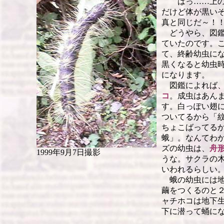
はっ……上の写
だけど体が黒い
真と同じだ～！
どうやら、図鑑
ていたのです。
て、終齢幼虫に
黒くなると幼虫
になります。
図鑑によれば、
コ
。成虫はあん
す。白っぽい翅
ついてるから「
ちょこばってる
蛾」。なんてわ
ズの幼虫は、
舟
1999年9月7日撮影
うな。サクラの
いわれるらしい
蛾の幼虫には地
繭をつくるのと
ャチホコは地下
下に潜って蛹に