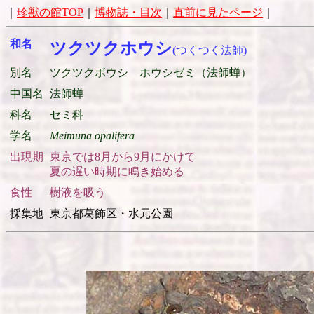
｜
珍獣の館TOP
｜
博物誌・目次
｜
直前に見たページ
｜
和名
ツクツクホウシ
(つくつく法師)
別名
ツクツクボウシ ホウシゼミ（法師蝉）
中国名
法師蝉
科名
セミ科
学名
Meimuna opalifera
出現期
東京では8月から9月にかけて
夏の遅い時期に鳴き始める
食性
樹液を吸う
採集地
東京都葛飾区・水元公園