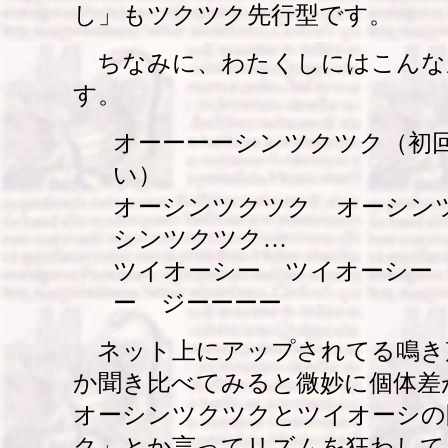
し」もツクツク先行型です。
ちなみに、わたくしにはこんな
す。
オーーーーシンツクツク（初
い）
オーシンツクツク オーシン
シンツクツク…
ツイオーシー ツイオーシー
ー ジーーーー
ネット上にアップされてる鳴き
か聞き比べてみると微妙に個体差
オーシンツクツクとツイオーシの
ク」とか言ってリズムを狂わして