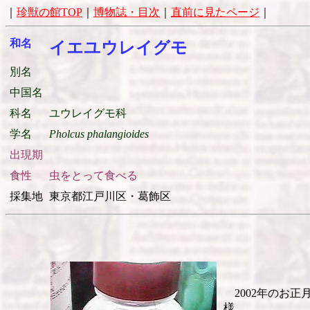
｜
珍獣の館TOP
｜
博物誌・目次
｜
直前に見たページ
｜
和名
イエユウレイグモ
別名
中国名
科名
ユウレイグモ科
学名
Pholcus phalangioides
出現期
食性
虫をとって食べる
採集地
東京都江戸川区・葛飾区
2002年のお正
様。