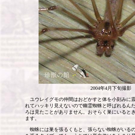
2004年4月下旬撮影
ユウレイグモの仲間はおどかすと体を小刻みに震
れてハッキリ見えないので幽霊蜘蛛と呼ばれるん
ろは見たことがありません。おそらく巣にいると
ます。
蜘蛛には巣を張るくもと、張らない蜘蛛がいるの