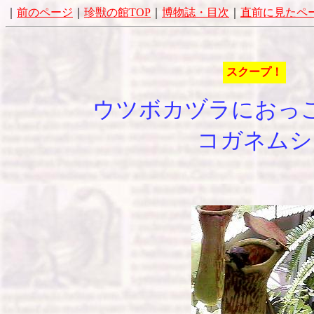
｜
前のページ
｜
珍獣の館TOP
｜
博物誌・目次
｜
直前に見たペ
スクープ！
ウツボカヅラにおっ
コガネムシ