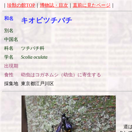
｜
珍獣の館TOP
｜
博物誌・目次
｜
直前に見たページ
｜
和名
キオビツチバチ
別名
中国名
科名
ツチバチ科
学名
Scolia oculata
出現期
食性
幼虫はコガネムシ（幼虫）に寄生する
採集地
東京都江戸川区
道ば