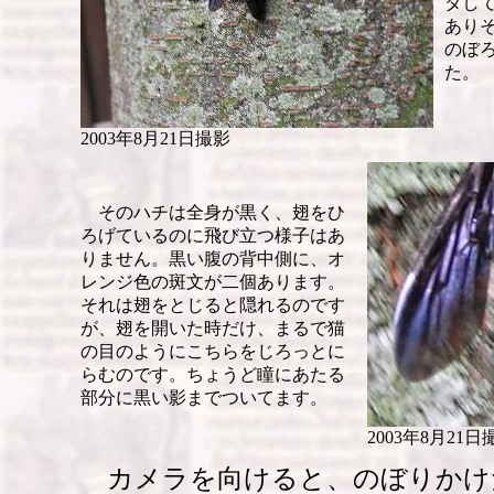
タして
あり
のぼ
た。
2003年8月21日撮影
そのハチは全身が黒く、翅をひ
ろげているのに飛び立つ様子はあ
りません。黒い腹の背中側に、オ
レンジ色の斑文が二個あります。
それは翅をとじると隠れるのです
が、翅を開いた時だけ、まるで猫
の目のようにこちらをじろっとに
らむのです。ちょうど瞳にあたる
部分に黒い影までついてます。
2003年8月21日
カメラを向けると、のぼりかけ