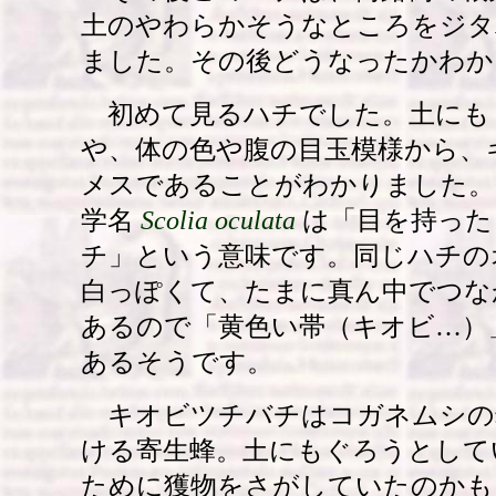
土のやわらかそうなところをジタ
ました。その後どうなったかわか
初めて見るハチでした。土にも
や、体の色や腹の目玉模様から、
メスであることがわかりました。
学名
Scolia oculata
は「目を持った（
チ」という意味です。同じハチの
白っぽくて、たまに真ん中でつな
あるので「黄色い帯（キオビ…）
あるそうです。
キオビツチバチはコガネムシの
ける寄生蜂。土にもぐろうとして
ために獲物をさがしていたのか