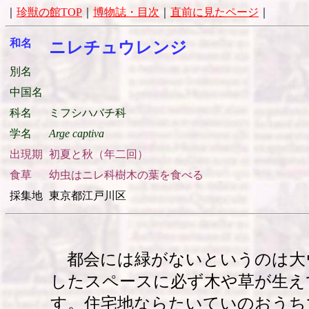
｜
珍獣の館TOP
｜
博物誌・目次
｜
直前に見たページ
｜
和名
ニレチュウレンジ
別名
中国名
科名
ミフシハバチ科
学名
Arge captiva
出現期
初夏と秋（年二回）
食草
幼虫はニレ科樹木の葉を食べる
採集地
東京都江戸川区
都会には緑がないというのは大
したスペースに必ず木や草が生え
す。住宅地ならたいていのおうち