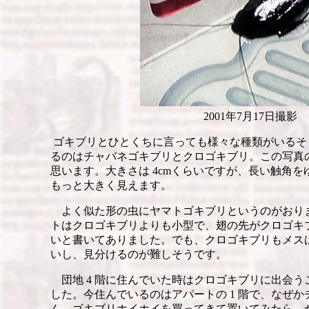
2001年7月17日撮影
ゴキブリとひとくちに言っても様々な種類がいるそ
るのはチャバネゴキブリとクロゴキブリ。この写真
思います。大きさは 4cmくらいですが、長い触角
もっと大きく見えます。
よく似た形の虫にヤマトゴキブリというのがおり
トはクロゴキブリよりも小型で、翅の先がクロゴキ
いと書いてありました。でも、クロゴキブリもメス
いし、見分けるのが難しそうです。
団地 4 階に住んでいた時はクロゴキブリに出会う
した。今住んでいるのはアパートの 1 階で、なぜ
ん。ゴキブリホイホイを買ってきて置いてみたら、