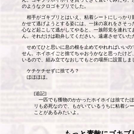
のようなクロゴキブリでした。
相手がゴキブリとはいえ、粘着シートにしっかり
かせて逃げようとする姿には、一抹の哀れをさそっ
心など起こして逃がしてやると、一族郎党を連れて
ん。それだけは勘弁してください。遠慮させていた
せめてひと思いに息の根を止めてやれればいいの
せん。ホイホイごと捨てちゃおうかなと思ったけど
いるので、組み立てなおしてもとの場所に設置しま
ケチケチせずに捨てろ？
ほほほほ。
[追記]
一匹でも獲物のかかったホイホイは捨てたほ
リも必死なので、もがいているうちに粘着シ
ことがあるみたいよ。
もっと素敵にゴキブ