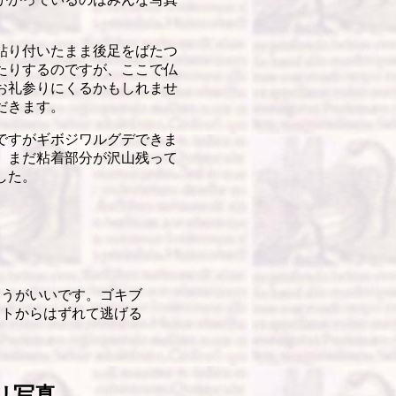
貼り付いたまま後足をばたつ
たりするのですが、ここで仏
お礼参りにくるかもしれませ
だきます。
ですがギボジワルグデできま
、まだ粘着部分が沢山残って
した。
うがいいです。ゴキブ
ートからはずれて逃げる
リ写真