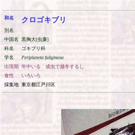
和名
クロゴキブリ
別名
中国名
黒胸大[虫廉]
科名
ゴキブリ科
学名
Periplaneta fuliginosa
出現期
年中いる 成虫で越冬するし
食性
いろいろ
採集地
東京都江戸川区