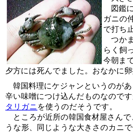
図鑑に
ガニの
で打ち
つかま
らく飼
今朝ま
夕方には死んでました。おなかに卵
韓国料理にケジャンというのがあ
辛い味噌につけ込んだものなのです
タリガニ
を使うのだそうです。
ところが近所の韓国食材屋さんで
うな形、同じような大きさのカニで