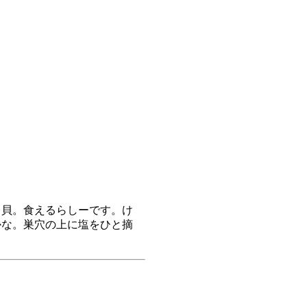
貝。食えるらしーです。け
かな。巣穴の上に塩をひと摘