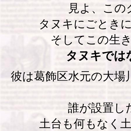
見よ、この
タヌキにごとき
そしてこの生
タヌキでは
彼は葛飾区水元の大場
誰が設置し
土台も何もなく