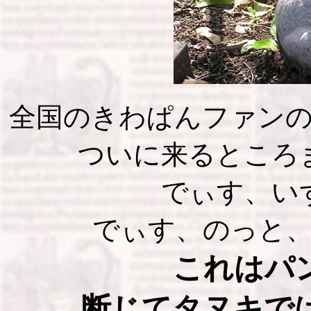
全国のきわぱんファン
ついに来るところ
でぃす、い
でぃす、のっと
これはパ
断じてタヌキで