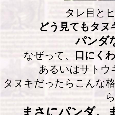
タレ目と
どう見てもタヌ
パンダ
なぜって、
口にく
あるいはサトウ
タヌキだったらこんな
まさにパンダ。