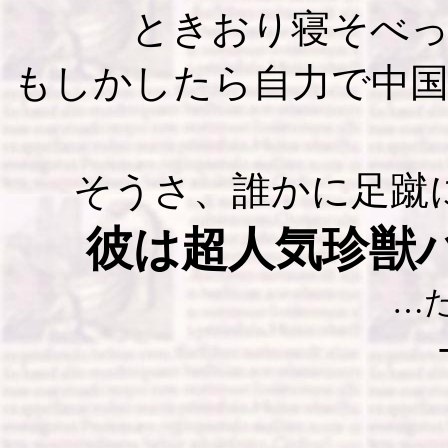
ときおり寝そべ
もしかしたら自力で中
そうさ、誰かに足蹴
彼は超人気珍獣
…