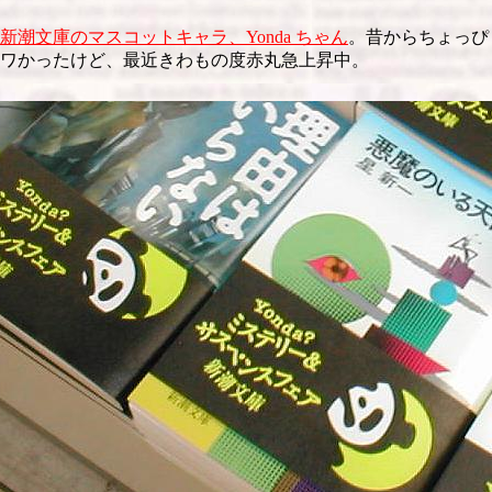
新潮文庫のマスコットキャラ、Yonda ちゃん
。昔からちょっぴ
ワかったけど、最近きわもの度赤丸急上昇中。