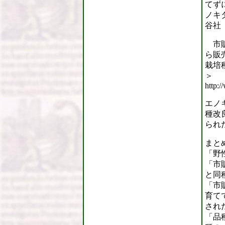
てず
ノキ
谷社『
市販
ら販
栽培
＞
http:
エノ
種改
られたと
まと
「野
「市
と同
「市
育て
され
「品