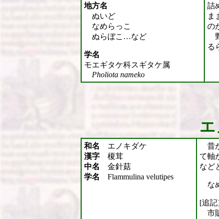
地方名
詰
ぬいど
ま
なめらっこ
の
ぬらぼこ…など
野
る
学名
モエギタケ科スギタケ属
Pholiota nameko
エ
和名
エノキダケ
昔か
漢字
榎茸
て軸
中名
金針菇
など
学名
Flammulina velutipes
なめ
[追記]
市販