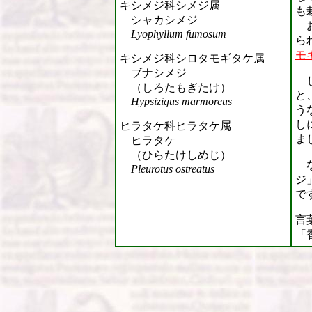
キシメジ科シメジ属
も
シャカシメジ
お
Lyophyllum fumosum
ら
モ
キシメジ科シロタモギタケ属
ブナシメジ
じ
（しろたもぎたけ）
と
Hypsizigus marmoreus
う
し
ヒラタケ科ヒラタケ属
ま
ヒラタケ
（ひらたけしめじ）
な
Pleurotus ostreatus
ジ
で
言
「