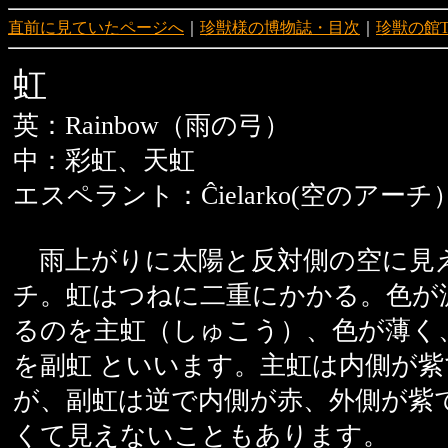
直前に見ていたページへ
｜
珍獣様の博物誌・目次
｜
珍獣の館T
虹
英：Rainbow（雨の弓）
中：彩虹、天虹
エスペラント：Ĉielarko(空のアーチ
雨上がりに太陽と反対側の空に見
チ。虹はつねに二重にかかる。色が
るのを主虹（しゅこう）、色が薄く
を副虹 といいます。主虹は内側が
が、副虹は逆で内側が赤、外側が紫
くて見えないこともあります。