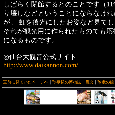
しばらく閉館するとのことです（11
り壊しなどということにならなけれ
が。 虹を後光にしたお姿など見て
それが観光用に作られたものでも応
になるものです。
◎仙台大観音公式サイト
http://www.daikannon.com/
直前に見ていたページへ
｜
珍獣様の博物誌・目次
｜
珍獣の館T