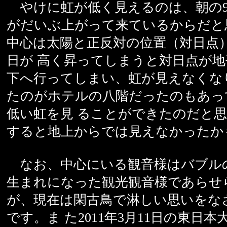
やけに虹が低く見えるのは、朝の9
がだいぶ上がって来ているからだと
中心は太陽と正反対の位置（対日点
日が 高く昇ってしまうと対日点が
下へ行ってしまい、虹が見えなくな
たのがホテルの八階だったのもあっ
低い虹を見 ることができたのだと
すると地上からでは見えなかったか
なお、中心にいる観音様はバブル
生まれになった観光観音様であらせ
が、現在は閑古鳥で淋しい思いをな
です。ま た2011年3月11日の東日