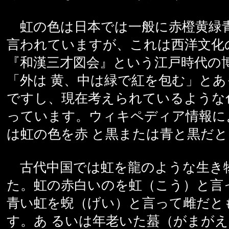
虹の色は日本では一般に赤橙黄緑
言われていますが、これは西洋文化
『和漢三才図会』という江戸時代の
「外は 黄、中は緑で紅を包む」と
ですし、現在考えられているような
っています。ウィキペディア情報に
は虹の色を赤 と黒または青と黒だ
古代中国では虹を龍のような生き
た。虹の赤白いのを虹（こう）と言
青い虹を蜺（げい）と言って雌だと
す。あ るいは年老いた蟇（がまが