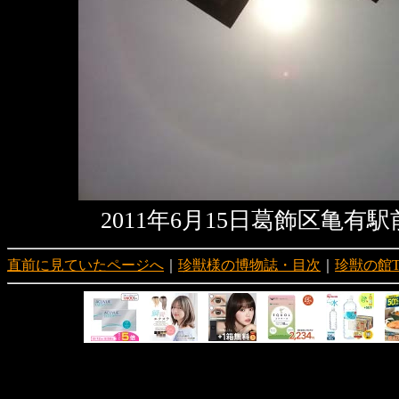
2011年6月15日葛飾区亀有
直前に見ていたページへ
｜
珍獣様の博物誌・目次
｜
珍獣の館T