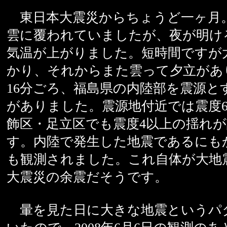
東日本大震災からちょうど一ヶ月
雲に覆われていましたが、夜が明け
気温が上がりました。短時間ですが
かり、それからまた雲って夕立があり
16分ごろ、福島県の内陸部を震源と
がありました。震源地付近では震度
飾区・足立区でも震度4以上の揺れ
す。内陸で発生した地震であるにも
も観測されました。これ自体が大地
大震災の余震だそうです。
暈を見た日に大きな地震というパ