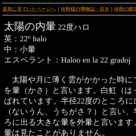
直前に見ていたページへ
｜
珍獣様の博物誌・目次
｜
珍獣の館T
太陽の内暈
22度ハロ
英：22° halo
中：小暈
エスペラント：Haloo en la 22 gradoj
太陽や月に薄く雲がかかった時に
を暈（かさ）と言います。白虹（は
ばれています。半径22度のところに
（ないうん、うちがさ？）と言い、半
ろに出る大きな暈を外暈と言います
暈は見たことがありません。