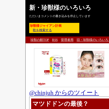
新・珍獣様のいろいろ
ただいまコメントの書き込みを停止しています
珍獣様ジャイアン計画
歌を検索する
珍獣の館TOP
RSS
管理者用
旧・珍獣様のいろいろ
@chinjuh からのツイート
マツドドンの最後？