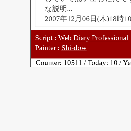
な説明...
2007年12月06日(木)18時
Script :
Web Diary Professional
Painter :
Shi-dow
Counter:
10511 / Today:
10 / Y