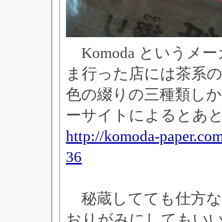
Komoda という
ま行った店には茶系の
色の綴りの三種類し
ーサイトによるとあ
http://komoda-paper.co
36
秘蔵してても仕方な
おりがみにしてもい