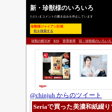
新・珍獣様のいろいろ
ただいまコメントの書き込みを停止しています
珍獣様ジャイアン計画
歌を検索する
珍獣の館TOP
RSS
管理者用
旧・珍獣様のいろいろ
@chinjuh からのツイート
Seriaで買った美濃和紙