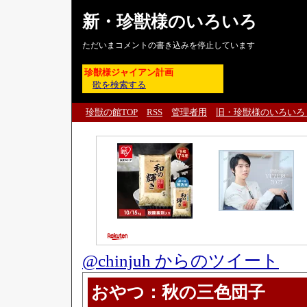
新・珍獣様のいろいろ
ただいまコメントの書き込みを停止しています
珍獣様ジャイアン計画
歌を検索する
珍獣の館TOP
RSS
管理者用
旧・珍獣様のいろいろ
@chinjuh からのツイート
おやつ：秋の三色団子