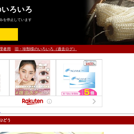
のいろいろ
みを停止しています
理者用
旧・珍獣様のいろいろ（過去ログ）
ト
ぶどう