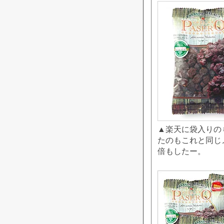
▲楽天に袋入りの
たのもこれと同じメ
倍もしたー。