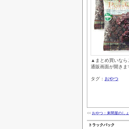
▲まとめ買いならこ
通販画面が開きま
タグ：
おやつ
<<
おやつ：来間屋のし
トラックバック