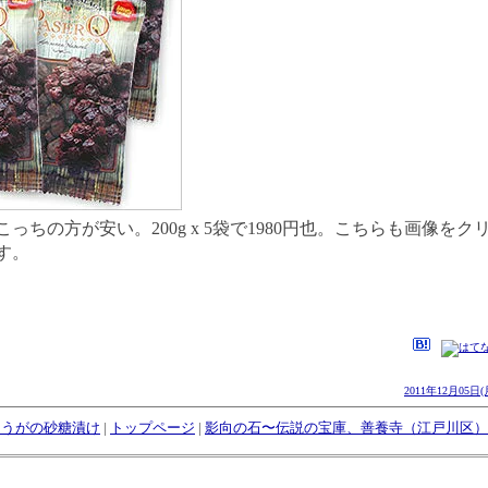
っちの方が安い。200g x 5袋で1980円也。こちらも画像を
す。
2011年12月05日(
ょうがの砂糖漬け
|
トップページ
|
影向の石〜伝説の宝庫、善養寺（江戸川区）