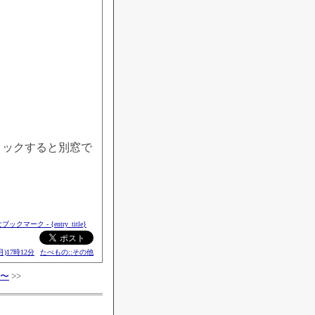
クリックすると別窓で
月)17時12分
たべもの::その他
〜
>>