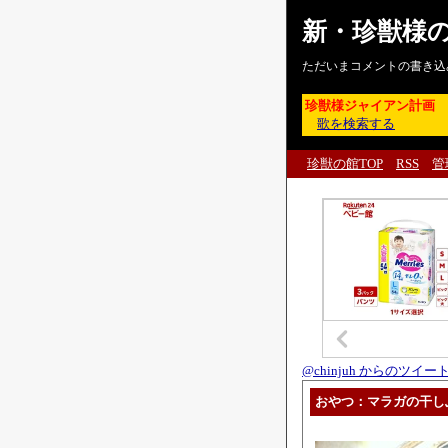
新・珍獣様
ただいまコメントの書き込
珍獣様ジャイアン計画
歌を検索する
珍獣の館TOP
RSS
管
@chinjuh からのツイー
おやつ：マラガの干し