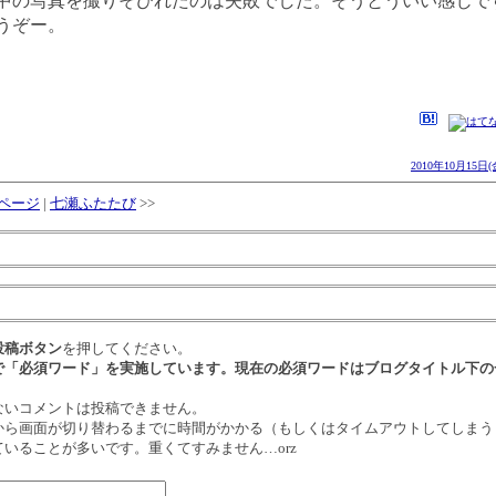
の写真を撮りそびれたのは失敗でした。そうとういい感じで
うぞー。
2010年10月15日(
ページ
|
七瀬ふたたび
>>
投稿ボタン
を押してください。
で「必須ワード」を実施しています。現在の必須ワードはブログタイトル下の
ないコメントは投稿できません。
から画面が切り替わるまでに時間がかかる（もしくはタイムアウトしてしまう
いることが多いです。重くてすみません…orz