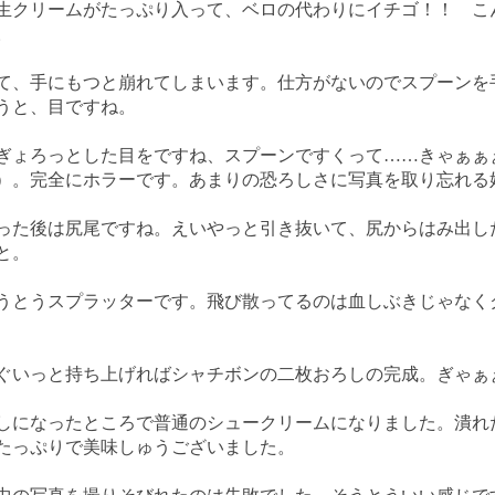
生クリームがたっぷり入って、ベロの代わりにイチゴ！！ こ
。
、手にもつと崩れてしまいます。仕方がないのでスプーンを
うと、目ですね。
ょろっとした目をですね、スプーンですくって……きゃぁぁ
）。完全にホラーです。あまりの恐ろしさに写真を取り忘れる
た後は尻尾ですね。えいやっと引き抜いて、尻からはみ出し
と。
とうスプラッターです。飛び散ってるのは血しぶきじゃなく
いっと持ち上げればシャチボンの二枚おろしの完成。ぎゃぁ
になったところで普通のシュークリームになりました。潰れ
たっぷりで美味しゅうございました。