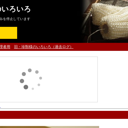
のいろいろ
みを停止しています
理者用
旧・珍獣様のいろいろ（過去ログ）
ト