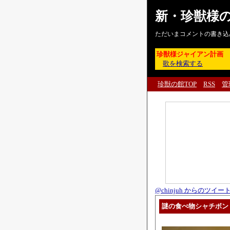
新・珍獣様
ただいまコメントの書き込
珍獣様ジャイアン計画
歌を検索する
珍獣の館TOP
RSS
管
@chinjuh からのツイー
謎の食べ物シャチボン