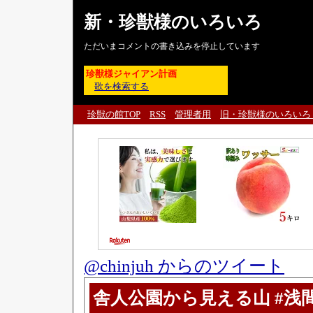
新・珍獣様のいろいろ
ただいまコメントの書き込みを停止しています
珍獣様ジャイアン計画
歌を検索する
珍獣の館TOP
RSS
管理者用
旧・珍獣様のいろいろ
@chinjuh からのツイート
舎人公園から見える山 #浅間山