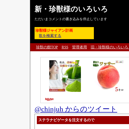
新・珍獣様のいろいろ
ただいまコメントの書き込みを停止しています
珍獣様ジャイアン計画
歌を検索する
珍獣の館TOP
RSS
管理者用
旧・珍獣様のいろいろ
@chinjuh からのツイート
ステラナビゲータを注文するので